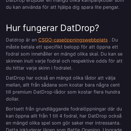
DatDrop erbjuder en mängd olika kampanjkoder som
du kan använda för att hjälpa dig spara lite pengar.
Hur fungerar DatDrop?
Datdrop är en
CSGO-caseöppningswebbplats
. Du
måste betala ett specifikt belopp för att öppna ett
fodral som innehåller en mängd olika skal. Du kan se
skinnen inuti varje fodral och respektive odds för att
du hittar varje skinn i fodralet.
DatDrop har också en mängd olika lådor att välja
mellan, allt från sådana som kostar bara några cent
till premium DatDrop-lådor som kostar flera hundra
dollar.
Bortsett från grundläggande fodralöppningar där du
kan öppna allt från 1 till 4 fodral, har DatDrop också
en mängd olika spel som gör saker mer intressanta.
Detta inkluderar lägen som Battle Opening, Upgrade