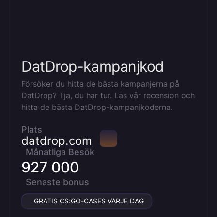
DatDrop-kampanjkod
Försöker du hitta de bästa kampanjerna på
DatDrop? Tja, du har tur. Läs vår recension och
hitta de bästa DatDrop-kampanjkoderna.
Plats
datdrop.com
Månatliga Besök
927 000
Senaste bonus
GRATIS CS:GO-CASES VARJE DAG