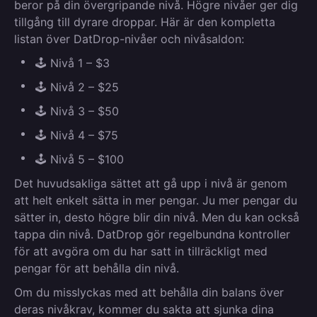
beror på din övergripande nivå. Högre nivåer ger dig
tillgång till dyrare droppar. Här är den kompletta
listan över DatDrop-nivåer och nivåsaldon:
🕹️ Nivå 1 – $3
🕹️ Nivå 2 – $25
🕹️ Nivå 3 – $50
🕹️ Nivå 4 – $75
🕹️ Nivå 5 – $100
Det huvudsakliga sättet att gå upp i nivå är genom
att helt enkelt sätta in mer pengar. Ju mer pengar du
sätter in, desto högre blir din nivå. Men du kan också
tappa din nivå. DatDrop gör regelbundna kontroller
för att avgöra om du har satt in tillräckligt med
pengar för att behålla din nivå.
Om du misslyckas med att behålla din balans över
deras nivåkrav, kommer du sakta att sjunka dina