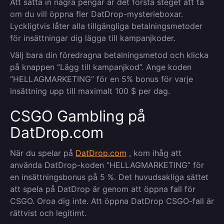
Att sätta in några pengar är det första steget att ta
om du vill öppna fler DatDrop-mysterieboxar.
Lyckligtvis låter alla tillgängliga betalningsmetoder
för insättningar dig lägga till kampanjkoder.
Välj bara din föredragna betalningsmetod och klicka
på knappen “Lägg till kampanjkod”. Ange koden
“HELLAGMARKETING” för en 5% bonus för varje
insättning upp till maximalt 100 $ per dag.
CSGO Gambling på
DatDrop.com
När du spelar på
DatDrop.com
, kom ihåg att
använda DatDrop-koden “HELLAGMARKETING” för
en insättningsbonus på 5 %. Det huvudsakliga sättet
att spela på DatDrop är genom att öppna fall för
CSGO. Oroa dig inte. Att öppna DatDrop CSGO-fall är
rättvist och legitimt.