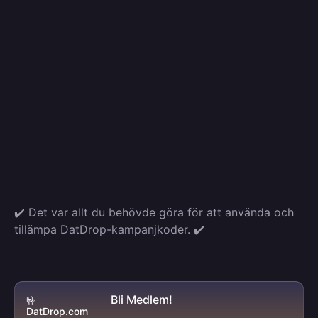
✔️ Det var allt du behövde göra för att använda och
tillämpa DatDrop-kampanjkoder. ✔️
Bli Medlem!
🤟
DatDrop.com