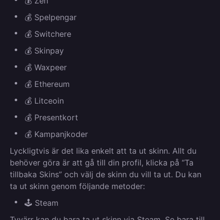
💰 Zen
💰 Spelpengar
💰 Switchere
💰 Skinpay
💰 Waxpeer
💰 Ethereum
💰 Litceoin
💰 Presentkort
💰 Kampanjkoder
Lyckligtvis är det lika enkelt att ta ut skinn. Allt du
behöver göra är att gå till din profil, klicka på “Ta
tillbaka Skins” och välj de skinn du vill ta ut. Du kan
ta ut skinn genom följande metoder:
🕹️ Steam
Tyvärr kan du bara ta ut skinn via Steam. Se bara till