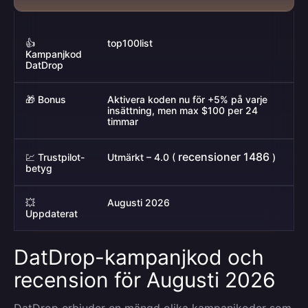
👍
top100list
Kampanjkod
DatDrop
🎁 Bonus
Aktivera koden nu för +5% på varje
insättning, men max $100 per 24
timmar
recensioner 1486
💹 Trustpilot-
Utmärkt – 4.0 (
)
betyg
💥
Augusti 2026
Uppdaterat
DatDrop-kampanjkod och
recension för Augusti 2026