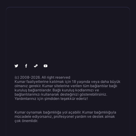
(c) 2008-2026. All right reserved
Kumar faaliyetlerine katılmak için 18 yaşında veya daha büyük
olmanız gerekir. Kumar sitelerine verilen tüm bağlantılar bağlı
kuruluş bağlantılarıdır. Bağlı kuruluş kodlarımızı ve
bağlantılarımızı kullanarak desteğinizi gösterebilirsiniz.
Yardımlarınız için şimdiden teşekkür ederiz!
Kumar oynamak bağımlılığa yol açabilir. Kumar bağımlılığıyla
mücadele ediyorsanız, profesyonel yardım ve destek almak
çok önemlidir.