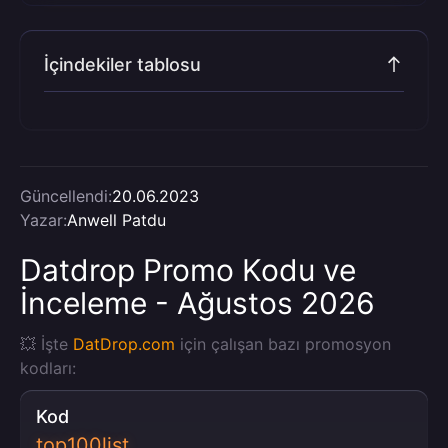
İçindekiler tablosu
Güncellendi:
20.06.2023
Yazar:
Anwell Patdu
Datdrop Promo Kodu ve
İnceleme - Ağustos 2026
💥 İşte
DatDrop.com
için çalışan bazı promosyon
kodları:
Kod
top100list