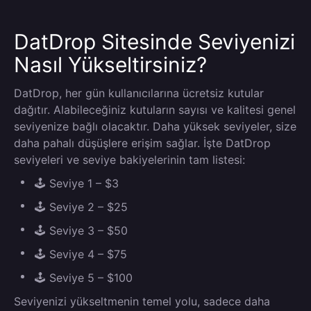
DatDrop Sitesinde Seviyenizi
Nasıl Yükseltirsiniz?
DatDrop, her gün kullanıcılarına ücretsiz kutular
dağıtır. Alabileceğiniz kutuların sayısı ve kalitesi genel
seviyenize bağlı olacaktır. Daha yüksek seviyeler, size
daha pahalı düşüşlere erişim sağlar. İşte DatDrop
seviyeleri ve seviye bakiyelerinin tam listesi:
🕹️ Seviye 1 – $3
🕹️ Seviye 2 – $25
🕹️ Seviye 3 – $50
🕹️ Seviye 4 – $75
🕹️ Seviye 5 – $100
Seviyenizi yükseltmenin temel yolu, sadece daha