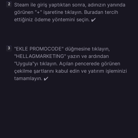
Steam ile giriş yaptıktan sonra, adınızın yanında
görünen "+" işaretine tıklayın. Buradan tercih
ettiğiniz ödeme yöntemini seçin. ✔️
"EKLE PROMOCODE" düğmesine tıklayın,
"HELLAGMARKETING" yazın ve ardından
"Uygula"yı tıklayın. Açılan pencerede görünen
çekilme şartlarını kabul edin ve yatırım işleminizi
tamamlayın. ✔️