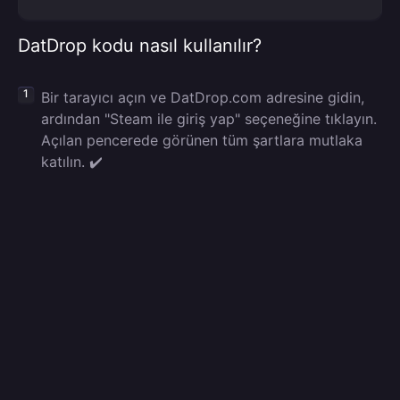
DatDrop kodu nasıl kullanılır?
Bir tarayıcı açın ve DatDrop.com adresine gidin,
ardından "Steam ile giriş yap" seçeneğine tıklayın.
Açılan pencerede görünen tüm şartlara mutlaka
katılın. ✔️