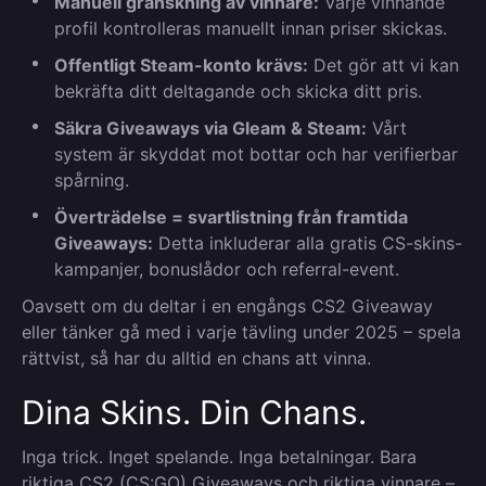
Manuell granskning av vinnare:
Varje vinnande
profil kontrolleras manuellt innan priser skickas.
Offentligt Steam-konto krävs:
Det gör att vi kan
bekräfta ditt deltagande och skicka ditt pris.
Säkra Giveaways via Gleam & Steam:
Vårt
system är skyddat mot bottar och har verifierbar
spårning.
Överträdelse = svartlistning från framtida
Giveaways:
Detta inkluderar alla gratis CS-skins-
kampanjer, bonuslådor och referral-event.
Oavsett om du deltar i en engångs CS2 Giveaway
eller tänker gå med i varje tävling under 2025 – spela
rättvist, så har du alltid en chans att vinna.
Dina Skins. Din Chans.
Inga trick. Inget spelande. Inga betalningar. Bara
riktiga CS2 (CS:GO) Giveaways och riktiga vinnare –