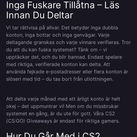
Inga Fuskare Tillåtna – Läs
Innan Du Deltar
Vi tar rättvisa på allvar. Det betyder inga dubbla
konton, inga bottar och inga genvägar. Varje
deltagande granskas och varje vinnare verifieras. Tror
du att du kan fuska systemet? Tänk om – vi
upptäcker det, och du blir bannad. Endast spelare
med riktiga, verifierade konton kan delta. Att
använda fejkade e-postadresser eller flera konton är
slöseri med tid – du tas bort från utlottningen.
Att delta varje månad med ett ärligt konto är helt
okej – det uppmuntrar vi! Men om du missbrukar
systemet en gång, är du ute för gott. Våra CS2
(CS:GO) Giveaways är endast för riktiga gamers.
Hur Du Går Med i CS2