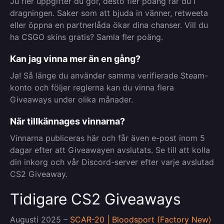
Ju fler uppgifter du gör, desto fler poäng får du i
dragningen. Saker som att bjuda in vänner, retweeta
eller öppna en partnerlåda ökar dina chanser. Vill du
ha CSGO skins gratis? Samla fler poäng.
Kan jag vinna mer än en gång?
Ja! Så länge du använder samma verifierade Steam-
konto och följer reglerna kan du vinna flera
Giveaways under olika månader.
När tillkännages vinnarna?
Vinnarna publiceras här och får även e-post inom 5
dagar efter att Giveawayen avslutats. Se till att kolla
din inkorg och vår Discord-server efter varje avslutad
CS2 Giveaway.
Tidigare CS2 Giveaways
Augusti 2025 –
SCAR-20 | Bloodsport (Factory New)