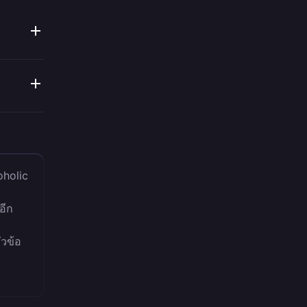
oholic
อีก
ัวข้อ