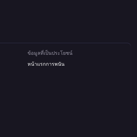
ข้อมูลที่เป็นประโยชน์
หน้าแรกการพนัน