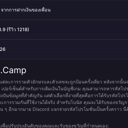
% จากการฝากเงินของเพื่อน
3.9 (
รีวิว 1218
)
026
it.Camp
 แต่ละการรวมตัวอักษรและตัวเลขจะถูกป้อนครั้งเดียว หลังจากนั้น
่น เปอร์เซ็นต์สำหรับการเติมเงินในบัญชีเกม คุณสามารถหารหัสโป
บ่งปันข้อมูลที่สำคัญกัน แต่ตัวเลือกที่ง่ายที่สุดคือการได้รับรหัสโป
ารรวมกันที่ใช้งานได้จริง สำหรับโบนัส คุณจะได้รับของขวัญร
 ๆ อีกมากมาย Discord แจกจ่ายรหัสโปรโมชั่นเป็นครั้งคราว นี่ค
พื่อปรับปรุงอันดับของคุณและรับของขวัญที่กำหนดเอง;