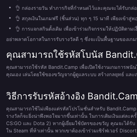
👌 กล่องรายวัน ทำภารกิจที่กำหนดไว้และคุณจะได้รับกล่
👌 สกุลเงินในเกมฟรี (ชิ้นส่วน) ทุก ๆ 15 นาที เพียงเข้าสู่
👌 การแจกสกินดั้งเดิม เพื่อเข้าร่วมกิจกรรมให้ปฏิบัติตาม
อย่าพลาดโอกาสในการรับรางวัลดี ๆ ซึ่งจะเป็นพื้นฐานของเกมที่
คุณสามารถใช้รหัสโบนัส Bandit.
คุณสามารถใช้รหัส Bandit.Camp เพื่อเปิดใช้งานเกมการพนันได้ เ
คุณเอง เล่นโดยใช้ของขวัญจากผู้ดูแลระบบ สร้างกลยุทธ์ และเ
วิธีการรับรหัสอ้างอิง Bandit.Ca
คุณสามารถใช้ไม่เพียงแต่รหัสโปรโมชั่นสำหรับ Bandit.Camp แต่ย
รางวัลก็จะยิ่งน่าพึงพอใจมากขึ้นเท่านั้น ในการเติมเงินแต่ละ
CS:GO และ Dota 2) หากผู้เยี่ยมใช้บัตรของขวัญ คุณจะได้รับ 
ใน Steam ที่ห้าเท่านั้น พวกเขาต้องเข้าร่วมเซิร์ฟเวอร์ Disco