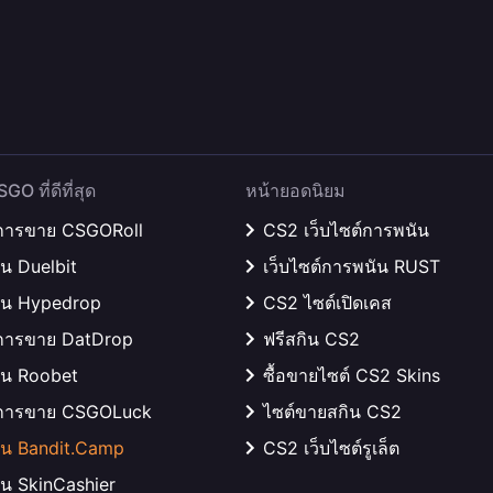
GO ที่ดีที่สุด
หน้ายอดนิยม
มการขาย CSGORoll
CS2 เว็บไซต์การพนัน
่น Duelbit
เว็บไซต์การพนัน RUST
ั่น Hypedrop
CS2 ไซต์เปิดเคส
มการขาย DatDrop
ฟรีสกิน CS2
่น Roobet
ซื้อขายไซต์ CS2 Skins
ิมการขาย CSGOLuck
ไซต์ขายสกิน CS2
ัน Bandit.Camp
CS2 เว็บไซต์รูเล็ต
่น SkinCashier