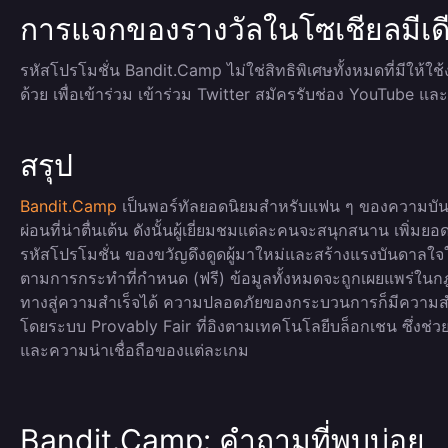
การแจกของรางวัลในโซเชียลมีเด
รหัสโปรโมชั่น Bandit.Camp ไม่ใช่สิทธิพิเศษทั้งหมดที่มีให
ด้วย เพื่อเข้าร่วม เข้าร่วม Twitter สมัครรับช่อง YouTube แล
สรุป
Bandit.Camp
เป็นพอร์ทัลยอดนิยมสำหรับแฟน ๆ ของความบันเท
ผ่อนที่น่าตื่นเต้น ดังนั้นผู้เยี่ยมชมแต่ละคนจะสนุกสนาน เพิ่มย
รหัสโปรโมชั่น ของขวัญดึงดูดผู้มาใหม่และสร้างแรงบันดาลใจใ
ตามการกระทำที่กำหนด (ฟรี) ข้อมูลทั้งหมดจะถูกเผยแพร่ในกฎ
ทางสู่ความสำเร็จได้ ความปลอดภัยของกระบวนการก็มีความสำค
โดยระบบ Provably Fair ที่อิงตามเทคโนโลยีบล็อกเชน ซึ่งช่ว
และความน่าเชื่อถือของแต่ละเกม
Bandit.Camp: คำถามที่พบบ่อย