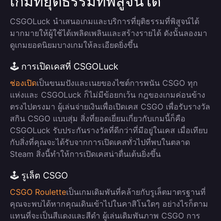
เกมที่ยุติธรรมที่พิสูจน์ได้
CSGOLuck นำเสนอเกมและบริการที่ยุติธรรมที่พิสูจน์ได้
มากมายให้ผู้ใช้ได้เพลิดเพลินและสร้างรายได้ ดังนั้นลองมา
ดูเกมยอดนิยมบางเกมให้ละเอียดยิ่งขึ้น
🕹️ การเปิดเคสที่ CSGOLuck
ช่องเปิด
เป็นขนมปังและเนยของไซต์การพนัน CSGO ทุก
แห่งและ CSGOLuck ก็ไม่มีข้อยกเว้น กฎของเกมค่อนข้าง
ตรงไปตรงมา ผู้เล่นจ่ายเงินเพื่อเปิดเคส CSGO เพื่อรับรางวัล
สกิน CSGO แบบสุ่ม สิ่งที่ยอดเยี่ยมเกี่ยวกับเกมนี้ก็คือ
CSGOLuck รับประกันรางวัลที่ดีกว่าที่มีอยู่ในเคส เมื่อเทียบ
กับสิ่งที่คุณจะได้รับจากการเปิดเคสทั่วไปที่พบในตลาด
Steam สิ่งนี้ทำให้การเปิดเคสน่าตื่นเต้นยิ่งขึ้น
🕹️ รูเล็ต CSGO
CSGO Roulette
เป็นเกมเดิมพันที่คล้ายกับรูเล็ตมาตรฐานที่
คุณจะพบได้หากคุณเดินเข้าไปในคาสิโนใดๆ อย่างไรก็ตาม
แทนที่จะเป็นสีแดงและสีดำ ผู้เล่นเดิมพันภาพ CSGO การ