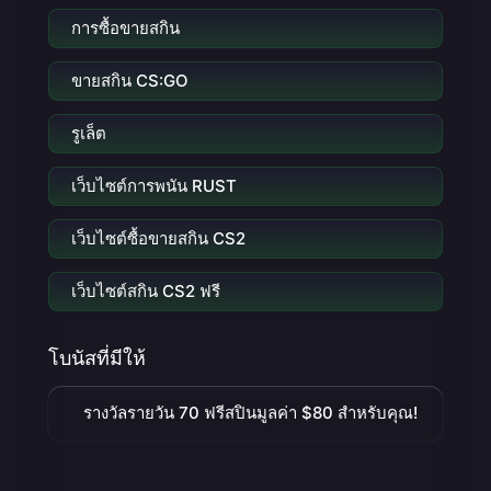
การซื้อขายสกิน
ขายสกิน CS:GO
รูเล็ต
เว็บไซต์การพนัน RUST
เว็บไซต์ซื้อขายสกิน CS2
เว็บไซต์สกิน CS2 ฟรี
โบนัสที่มีให้
รางวัลรายวัน 70 ฟรีสปินมูลค่า $80 สำหรับคุณ!