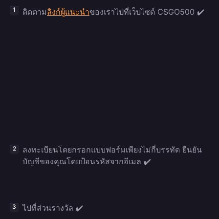
ติดตาม
ลิงก์ผู้แนะนำ
ของเราไปที่เว็บไซต์ CSGO500 ✔️
ลงทะเบียนโดยกรอกแบบฟอร์มเพียงไม่กี่บรรทัด ยืนยัน
บัญชีของคุณโดยป้อนรหัสจากอีเมล ✔️
ไปที่ส่วนรางวัล ✔️