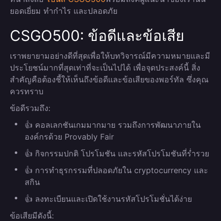
ยอดเยี่ยม ทำกำไร และปลอดภัย
CSGO500: ข้อดีและข้อเสีย
เราพยายามอย่างดีที่สุดเพื่อให้บทวิจารณ์มีความหมายและมี
ประโยชน์มากที่สุดเท่าที่จะเป็นไปได้ เพื่อจุดประสงค์นี้ สิ่ง
สำคัญคือต้องชี้ให้เห็นถึงข้อดีและข้อเสียของพอร์ทัล ซึ่งคุณ
ควรทราบ
ข้อดีรวมถึง:
👍 คอลเลกชันเกมมากมาย รวมถึงการพัฒนาภายใน
องค์กรด้วย Provably Fair
👍 กิจกรรมปกติ โปรโมชัน และรหัสโปรโมชันที่ร่ำรวย
👍 การทำธุรกรรมที่ปลอดภัยใน cryptocurrency และ
สกิน
👍 ลงทะเบียนและเปิดใช้งานรหัสโปรโมชั่นได้ง่าย
ข้อเสียมีดังนี้: