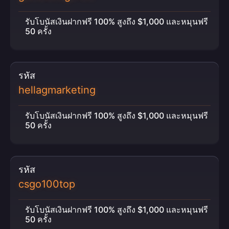
รับโบนัสเงินฝากฟรี 100% สูงถึง $1,000 และหมุนฟรี
50 ครั้ง
รหัส
hellagmarketing
รับโบนัสเงินฝากฟรี 100% สูงถึง $1,000 และหมุนฟรี
50 ครั้ง
รหัส
csgo100top
รับโบนัสเงินฝากฟรี 100% สูงถึง $1,000 และหมุนฟรี
50 ครั้ง