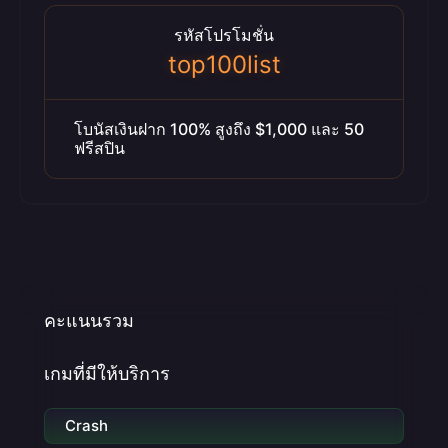
รหัสโปรโมชั่น
top100list
โบนัสเงินฝาก 100% สูงถึง $1,000 และ 50
ฟรีสปิน
คะแนนรวม
เกมที่มีให้บริการ
Crash