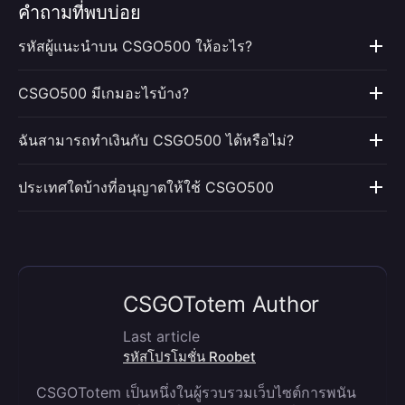
คำถามที่พบบ่อย
รหัสผู้แนะนำบน CSGO500 ให้อะไร?
CSGO500 มีเกมอะไรบ้าง?
ฉันสามารถทำเงินกับ CSGO500 ได้หรือไม่?
ประเทศใดบ้างที่อนุญาตให้ใช้ CSGO500
CSGOTotem Author
Last article
รหัสโปรโมชั่น Roobet
CSGOTotem เป็นหนึ่งในผู้รวบรวมเว็บไซต์การพนัน