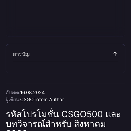
สารบัญ
อัปเดต:
16.08.2024
ผู้เขียน:
CSGOTotem Author
รหัสโปรโมชั่น CSGO500 และ
บทวิจารณ์สำหรับ สิงหาคม