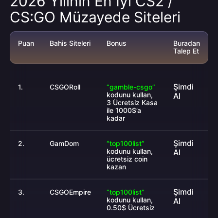
2026 Yılının En İyi CS2 /
CS:GO Müzayede Siteleri
Puan
Bahis Siteleri
Bonus
Buradan
Talep Et
Şimdi
1.
CSGORoll
“gamble-csgo”
kodunu kullan,
Al
3 Ücretsiz Kasa
ile 1000$’a
kadar
Şimdi
2.
GamDom
“top100list”
kodunu kullan,
Al
ücretsiz coin
kazan
Şimdi
3.
CSGOEmpire
“top100list”
kodunu kullan,
Al
0.50$ Ücretsiz