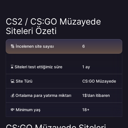
CS2 / CS:GO Müzayede
Siteleri Özeti
🔢 İncelenen site sayısı
6
⌛ Siteleri test ettiğimiz süre
1 ay
💻 Site Türü
CS:GO Müzayede
💰 Ortalama para yatırma miktarı
1$’dan itibaren
💸 Minimum yaş
18+
CS:GO Müzayede Siteleri