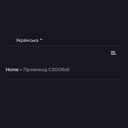
Українська
Home
»
Промокод CSGORoll