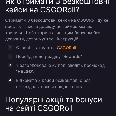
Як отримати 3 безкоштовні
кейси на CSGORoll?
Отримати 3 безкоштовні кейси на CSGORoll дуже
просто, і з мого досвіду це займає менше
хвилини. Щоб скористатися цим бонусом без
депозиту, дотримуйтесь інструкцій:
Створіть акаунт на
CSGORoll
.
Перейдіть до розділу “Rewards”.
У запропонованому полі введіть промокод
“
HELGO
”.
Відкрийте 3 кейси безкоштовно без
необхідності внесення депозиту.
Популярні акції та бонуси
на сайті CSGORoll