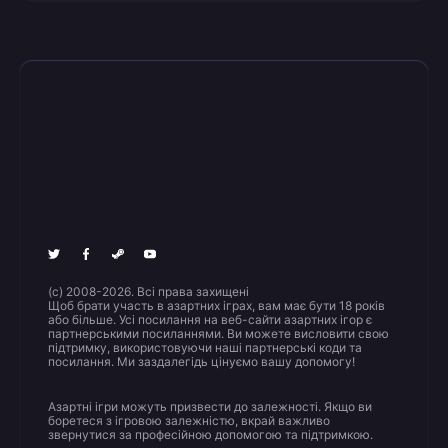
(c) 2008-2026. Всі права захищені
Щоб брати участь в азартних іграх, вам має бути 18 років
або більше. Усі посилання на веб-сайти азартних ігор є
партнерськими посиланнями. Ви можете висловити свою
підтримку, використовуючи наші партнерські коди та
посилання. Ми заздалегідь цінуємо вашу допомогу!
Азартні ігри можуть призвести до залежності. Якщо ви
боретеся з ігровою залежністю, вкрай важливо
звернутися за професійною допомогою та підтримкою.