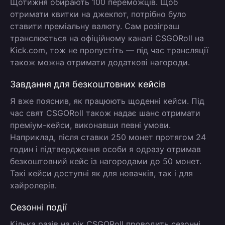
Щотижня обирають 100 переможців. Щоб
отримати квитки на джекпот, потрібно було
ставити преміальну валюту. Сам розіграш
транслюється на офіційному каналі CSGORoll на
Kick.com, тож не пропустіть — під час трансляції
також можна отримати додаткові нагороди.
Завдання для безкоштовних кейсів
Я вже пояснив, як працюють щоденні кейси. Під
час свят CSGORoll також надає шанс отримати
преміум-кейси, виконавши певні умови.
Наприклад, після ставки 250 монет протягом 24
годин і підтвердження особи я одразу отримав
безкоштовний кейс із нагородами до 50 монет.
Такі кейси доступні як для новачків, так і для
хайролерів.
Сезонні події
Кілька разів на рік CSGORoll проводить сезонні