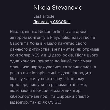
Nikola Stevanovic
Last article
Промокод CSGORoll
Нікола, він же Nidzan online, є автором і
автором контенту в Playoholic. Базується в
Європі та Хоча він мало пам’ятає свого
раннього дитинства, він пам’ятає, як отримав
контролер NES у віці двох років. Після цього
одна консоль привела до іншої, талісмани
франшизи народжувалися та залишалися, а
решта вже історія. Нині Нідзан проводить
більшу частину свого часу в ігровому
просторі, пишучи на різноманітні теми,
включаючи веб-сайти азартних ігор,
кіберспортивні події та широкий спектр
відеоігор, таких як CS:GO.