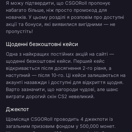
Я можу підтвердити, що CSGORoll пропонує
набагато більше, ніж просто промокод для
новачків. У цьому розділі я розповім про доступні
акції та бонуси, які виявилися вигідними — не
пропустіть!
Щоденні безкоштовні кейси
Одна з найкращих постійних акцій на сайті —
щоденні безкоштовні кейси. Перший кейс
відкривається після досягнення 2-го рівня, а
наступний — після 10-го. Ці кейси залишаються на
акаунті назавжди і доступні для відкриття щодня.
Варто зазначити, що нагороди чудові, але шанс
виграти дорогий скін CS2 невеликий.
Джекпот
Щомісяця CSGORoll проводить 4 джекпоти із
загальним призовим фондом у 500,000 монет.