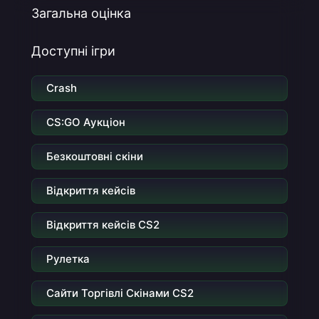
Загальна оцінка
Доступні ігри
Crash
CS:GO Аукціон
Безкоштовні скіни
Відкриття кейсів
Відкриття кейсів CS2
Рулетка
Сайти Торгівлі Скінами CS2