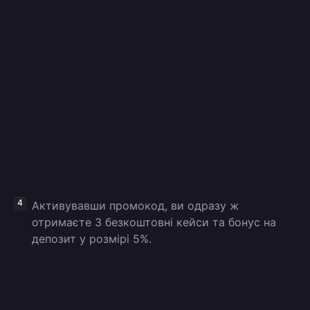
Активувавши промокод, ви одразу ж
отримаєте 3 безкоштовні кейси та бонус на
депозит у розмірі 5%.