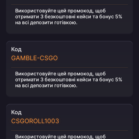
Використовуйте цей промокод, щоб
отримати 3 безкоштовні кейси та бонус 5%
на всі депозити готівкою.
Код
GAMBLE-CSGO
Використовуйте цей промокод, щоб
отримати 3 безкоштовні кейси та бонус 5%
на всі депозити готівкою.
Код
CSGOROLL1003
Використовуйте цей промокод, щоб