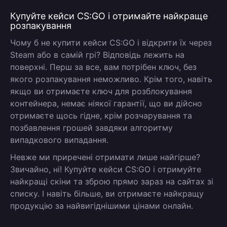
Купуйте кейси CS:GO і отримайте найкраще
розпакування
Чому б не купити кейси CS:GO і відкрити їх через
Steam або в самій грі? Відповідь лежить на
поверхні. Перш за все, вам потрібен ключ, без
якого розпакування неможливо. Крім того, навіть
якщо ви отримаєте ключ для розблокування
контейнера, немає ніякої гарантії, що ви дійсно
отримаєте щось гідне, крім розчарування та
позбавлення грошей завдяки алгоритму
випадкового випадання.
Невже ми приречені отримати лише найгірше?
Звичайно, ні! Купуйте кейси CS:GO і отримуйте
найкращі скіни та зброю прямо зараз на сайтах зі
списку. І навіть більше, ви отримаєте найкращу
продукцію за найвигіднішими цінами онлайн.