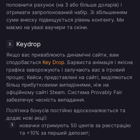
поповнити рахунок (на 3 або більше доларів) і
отримати запропонований набір. Зі збільшенням
суми внеску підвищується рівень контенту. Ми
маємо на увазі ваучери та скіни.
Keydrop
3.
Якщо вас приваблюють динамічні сайти, вам
сподобається
Key Drop
. Барвиста анімація і якісна
графіка заворожують і залучають вас в ігровий
процес. Кейси, представлені на сайті, виділяються
більш прибутковими випадіннями, ніж на
офіційному сайті Steam. Система Provably Fair
забезпечує чесність випадання.
Політика бонусів постійно вдосконалюється та
додає нові акції:
новачки отримують 50 центів за реєстрацію
та +10% за перший депозит;