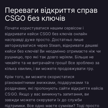
Переваги відкриття справ
CSGO без ключів
Почати користуватися нашим сервісом і
відкривати кейси CSGO без ключів онлайн
насправді дуже просто. Достатньо лише
авторизуватися через Steam, відкривати дешеві
кейси без ключів! Ви неодмінно отримаєте ніж чи
рушницю, про які так довго мріяли. Більше не
чекайте та не витрачайте гроші! Все зроблено за
кілька хвилин, і ви можете продовжувати гру.
Крім того, ви можете скористатися
різноманітними знижками, подарунками та
роздачами, які пропонують сайти відкриття кейсів
CS:GO. Якщо у вас виникнуть запитання, ви
завжди можете скерувати їх до служби
підтримки. Все одно маєте сумніви? Тоді просто