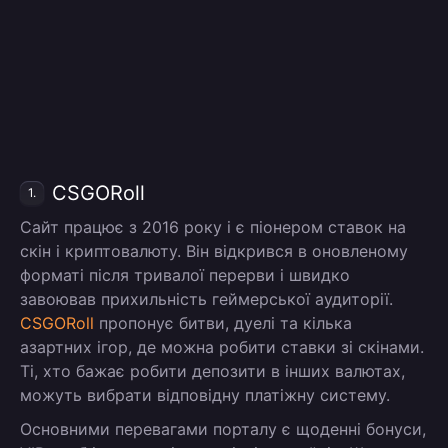
CSGORoll
1.
Сайт працює з 2016 року і є піонером ставок на
скін і криптовалюту. Він відкрився в оновленому
форматі після тривалої перерви і швидко
завоював прихильність геймерської аудиторії.
CSGORoll
пропонує битви, дуелі та кілька
азартних ігор, де можна робити ставки зі скінами.
Ті, хто бажає робити депозити в інших валютах,
можуть вибрати відповідну платіжну систему.
Основними перевагами порталу є щоденні бонуси,