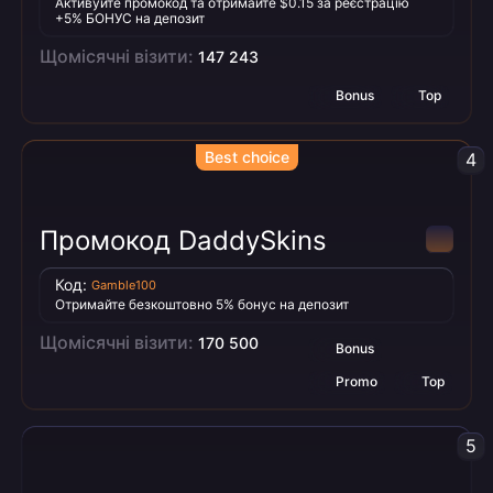
Активуйте промокод та отримайте $0.15 за реєстрацію
+5% БОНУС на депозит
Щомісячні візити:
147 243
Bonus
Top
Best choice
4
Промокод DaddySkins
Код:
Gamble100
Отримайте безкоштовно 5% бонус на депозит
Щомісячні візити:
170 500
Bonus
Promo
Top
5