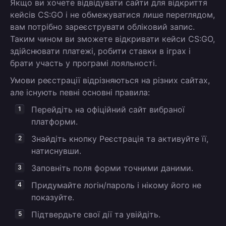
Якщо ви хочете відвідувати сайти для відкриття
кейсів CS:GO і не обмежуватися лише переглядом,
вам потрібно зареєструвати обліковий запис.
Таким чином ви зможете відкривати кейси CS:GO,
здійснювати платежі, робити ставки в іграх і
брати участь у програмі лояльності.
Умови реєстрації відрізняються на різних сайтах,
але існують певні основні правила:
Перейдіть на офіційний сайт вибраної
платформи.
Знайдіть кнопку Реєстрація та активуйте її,
натиснувши.
Заповніть поля форми точними даними.
Придумайте логін/пароль і нікому його не
показуйте.
Підтвердьте свої дії та увійдіть.