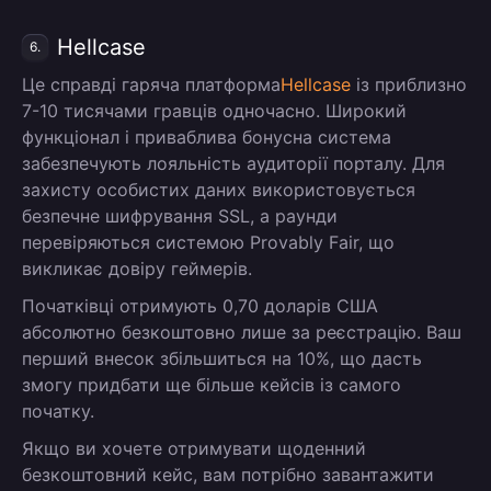
Hellcase
6.
Це справді гаряча платформа
Hellcase
із приблизно
7-10 тисячами гравців одночасно. Широкий
функціонал і приваблива бонусна система
забезпечують лояльність аудиторії порталу. Для
захисту особистих даних використовується
безпечне шифрування SSL, а раунди
перевіряються системою Provably Fair, що
викликає довіру геймерів.
Початківці отримують 0,70 доларів США
абсолютно безкоштовно лише за реєстрацію. Ваш
перший внесок збільшиться на 10%, що дасть
змогу придбати ще більше кейсів із самого
початку.
Якщо ви хочете отримувати щоденний
безкоштовний кейс, вам потрібно завантажити