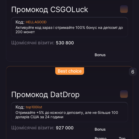
Промокод CSGOLuck
Код:
HELLAGOOD
Активуйте код зараз і отримайте 100% бонус на депозит до
200 монет
Щомісячні візити:
530 800
Bonus
Best choice
6
Промокод DatDrop
Код:
top100list
Отримайте +5% до кожного депозиту, але не більше 100
доларів США за 24 години
Щомісячні візити:
927 000
Bonus
Promo
Top