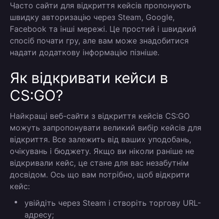
Часто сайти для відкриття кейсів пропонують
швидку авторизацію через Steam, Google,
Facebook та інші мережі. Це простий і швидкий
спосіб почати гру, але вам може знадобитися
надати додаткову інформацію пізніше.
Як відкривати кейси в
CS:GO?
Найкращі веб-сайти з відкриття кейсів CS:GO
можуть запропонувати великий вибір кейсів для
відкриття. Все залежить від ваших уподобань,
очікувань і бюджету. Якщо ви ніколи раніше не
відкривали кейс, це стане для вас незабутнім
досвідом. Ось що вам потрібно, щоб відкрити
кейс:
увійдіть через Steam і створіть торгову URL-
адресу;