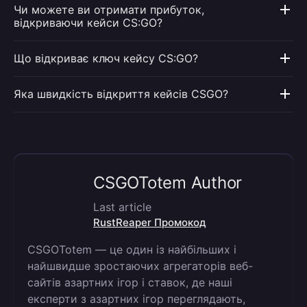
Чи можете ви отримати прибуток,
відкриваючи кейси CS:GO?
Що відкриває ключ кейсу CS:GO?
Яка швидкість відкриття кейсів CSGO?
CSGOTotem Author
Last article
RustReaper Промокод
CSGOTotem — це один із найбільших і
найшвидше зростаючих агрегаторів веб-
сайтів азартних ігор і ставок, де наші
експерти з азартних ігор переглядають,