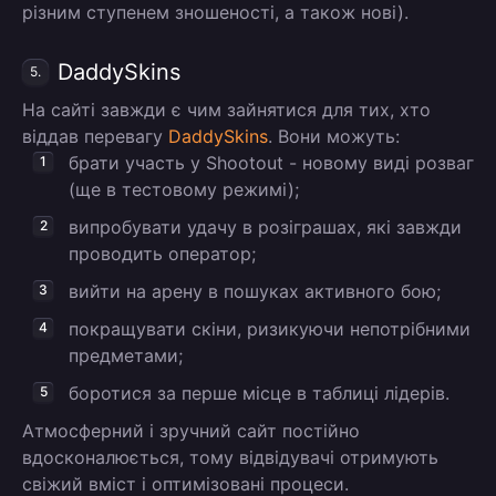
різним ступенем зношеності, а також нові).
DaddySkins
5.
На сайті завжди є чим зайнятися для тих, хто
віддав перевагу
DaddySkins
. Вони можуть:
брати участь у Shootout - новому виді розваг
(ще в тестовому режимі);
випробувати удачу в розіграшах, які завжди
проводить оператор;
вийти на арену в пошуках активного бою;
покращувати скіни, ризикуючи непотрібними
предметами;
боротися за перше місце в таблиці лідерів.
Атмосферний і зручний сайт постійно
вдосконалюється, тому відвідувачі отримують
свіжий вміст і оптимізовані процеси.