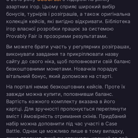
азартних ігор. Цьому сприяє широкий вибір
бонусів, турнірів і розіграшів, а також оригінальна
колекція кейсів, які вигідно відкривати. Бібліотека
ігор власної розробки працює за системою
Provably Fair із прозорими результатами.
Ви можете брати участь у регулярних розіграшах,
виконувати завдання та прикріплювати назву
сайту до свого ніка, щоб поповнювати свій баланс
безкоштовними монетами. Новачків порадує
вітальний бонус, який допоможе на старті.
На порталі немає безкоштовних кейсів. Проте їх
завжди можна купити, поповнивши баланс.
Вартість кожного комплекту вказана в його
картці. Для зручності пропонується переглянути
вміст і ймовірність отримання скінів. Придбаний
набір можна доповнити під час участі в Case
Battle. Однак це можливо лише в тому випадку,