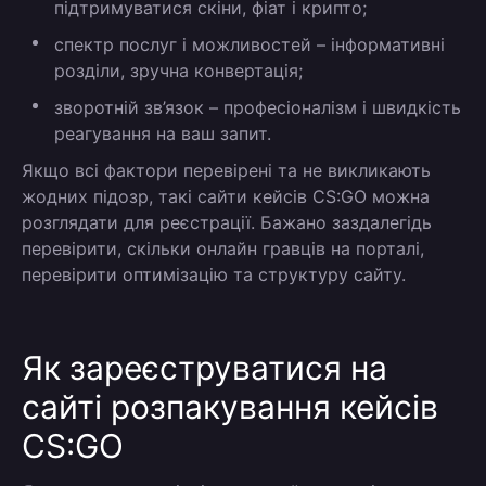
підтримуватися скіни, фіат і крипто;
спектр послуг і можливостей – інформативні
розділи, зручна конвертація;
зворотній зв’язок – професіоналізм і швидкість
реагування на ваш запит.
Якщо всі фактори перевірені та не викликають
жодних підозр, такі сайти кейсів CS:GO можна
розглядати для реєстрації. Бажано заздалегідь
перевірити, скільки онлайн гравців на порталі,
перевірити оптимізацію та структуру сайту.
Як зареєструватися на
сайті розпакування кейсів
CS:GO