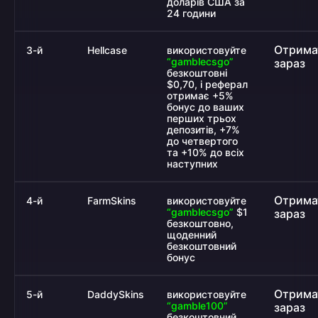
доларів США за
24 години
Отрима
3-й
Hellcase
використовуйте
“gamblecsgo”
зараз
безкоштовні
$0,70, і реферал
отримає +5%
бонус до ваших
перших трьох
депозитів, +7%
до четвертого
та +10% до всіх
наступних
Отрима
4-й
FarmSkins
використовуйте
“gamblecsgo”
$1
зараз
безкоштовно,
щоденний
безкоштовний
бонус
Отрима
5-й
DaddySkins
використовуйте
“gamble100”
зараз
безкоштовний