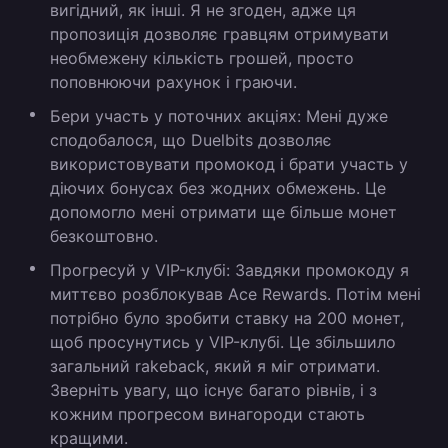
вигідний, як інші. Я не згоден, адже ця
пропозиція дозволяє гравцям отримувати
необмежену кількість грошей, просто
поповнюючи рахунок і граючи.
Бери участь у поточних акціях:
Мені дуже
сподобалося, що Duelbits дозволяє
використовувати промокод і брати участь у
діючих бонусах без жодних обмежень. Це
допомогло мені отримати ще більше монет
безкоштовно.
Прогресуй у VIP-клубі:
Завдяки промокоду я
миттєво розблокував Ace Rewards. Потім мені
потрібно було зробити ставку на 200 монет,
щоб просунутись у VIP-клубі. Це збільшило
загальний rakeback, який я міг отримати.
Зверніть увагу, що існує багато рівнів, і з
кожним прогресом винагороди стають
кращими.