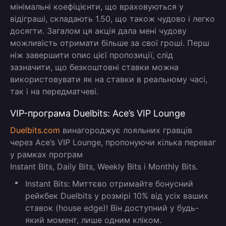
мінімальні коефіцієнти, що враховуються у
відіграші, складають 1.50, що також чудово і легко
досягти. Загалом ця акція дала мені чудову
можливість отримати більше за свої гроші. Перш
ніж завершити опис цієї пропозиції, слід
зазначити, що безкоштовні ставки можна
використовувати як на ставки в реальному часі,
так і на передматчеві.
VIP-програма Duelbits: Ace’s VIP Lounge
Duelbits.com
винагороджує лояльних гравців
через
Ace’s VIP Lounge
, пропонуючи кілька переваг
у рамках програм
Instant Bits, Daily Bits, Weekly Bits і Monthly Bits
.
Instant Bits:
Миттєво отримайте бонусний
рейкбек Duelbits у розмірі 10% від усіх ваших
ставок (house edge)! Він доступний у будь-
який момент, лише одним кліком.