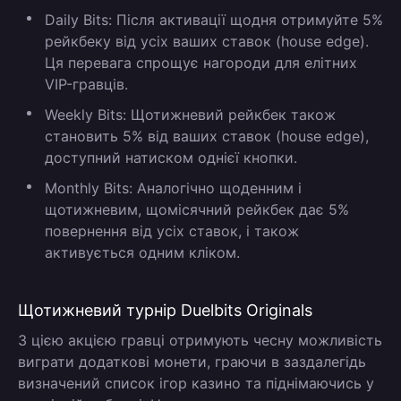
Daily Bits:
Після активації щодня отримуйте 5%
рейкбеку від усіх ваших ставок (house edge).
Ця перевага спрощує нагороди для елітних
VIP-гравців.
Weekly Bits:
Щотижневий рейкбек також
становить 5% від ваших ставок (house edge),
доступний натиском однієї кнопки.
Monthly Bits:
Аналогічно щоденним і
щотижневим, щомісячний рейкбек дає 5%
повернення від усіх ставок, і також
активується одним кліком.
Щотижневий турнір Duelbits Originals
З цією акцією гравці отримують чесну можливість
виграти додаткові монети, граючи в заздалегідь
визначений список ігор казино та піднімаючись у