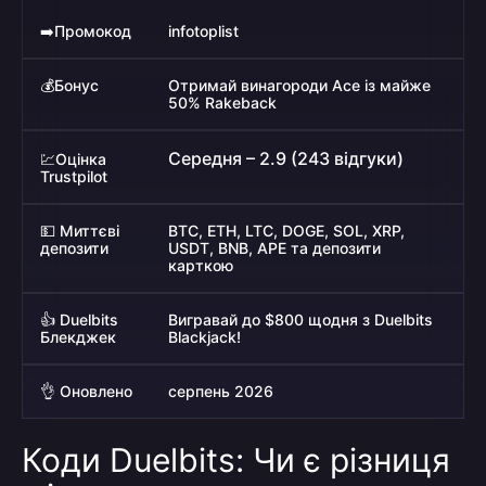
➡️
Промокод
infotoplist
💰
Бонус
Отримай винагороди Ace із майже
50% Rakeback
Середня – 2.9 (243 відгуки)
💹
Оцінка
Trustpilot
💵
Миттєві
BTC, ETH, LTC, DOGE, SOL, XRP,
депозити
USDT, BNB, APE та депозити
карткою
👍 Duelbits
Вигравай до $800 щодня з Duelbits
Блекджек
Blackjack!
👌 Оновлено
серпень 2026
Коди Duelbits: Чи є різниця