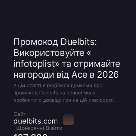
Промокод Duelbits:
Використовуйте «
infotoplist» та отримайте
нагороди від Ace в 2026
У цій статті я поділюся думками про
промокод Duelbits на основі мого
особистого досвіду гри на цій платформі.
Сайт
duelbits.com
Щомісячні Візити