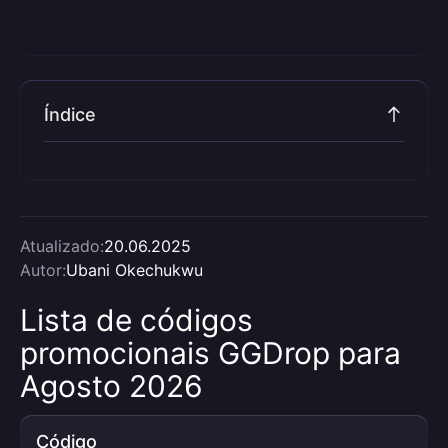
Índice
Atualizado:
20.06.2025
Autor:
Ubani Okechukwu
Lista de códigos
promocionais GGDrop para
Agosto 2026
Código