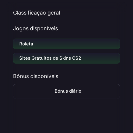
Classificação geral
Jogos disponíveis
Roleta
Sites Gratuitos de Skins CS2
Bónus disponíveis
Bónus diário