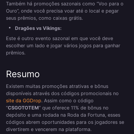
Também há promoções sazonais como “Voo para o
Ouro”, onde você precisa voar até o local e pegar
seus prêmios, como caixas grátis.
Dragões vs Vikings:
Este é outro evento sazonal em que você deve
escolher um lado e jogar vários jogos para ganhar
prêmios.
Resumo
Existem muitas promoções atrativas e bônus
disponíveis através dos códigos promocionais no
site da GGDrop
. Assim como o código
“
CSGOTOTEM
” que oferece 11% de bônus no
depósito e uma rodada na Roda da Fortuna, esses
códigos abrem oportunidades para os jogadores se
divertirem e vencerem na plataforma.