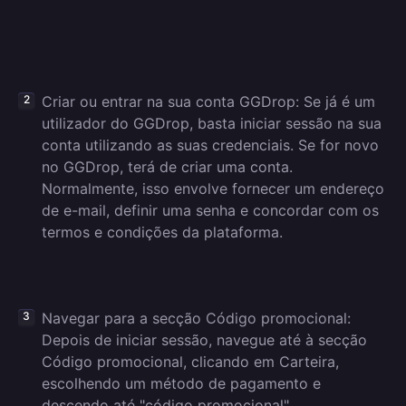
Criar ou entrar na sua conta GGDrop: Se já é um
utilizador do GGDrop, basta iniciar sessão na sua
conta utilizando as suas credenciais. Se for novo
no GGDrop, terá de criar uma conta.
Normalmente, isso envolve fornecer um endereço
de e-mail, definir uma senha e concordar com os
termos e condições da plataforma.
Navegar para a secção Código promocional:
Depois de iniciar sessão, navegue até à secção
Código promocional, clicando em Carteira,
escolhendo um método de pagamento e
descendo até "código promocional"