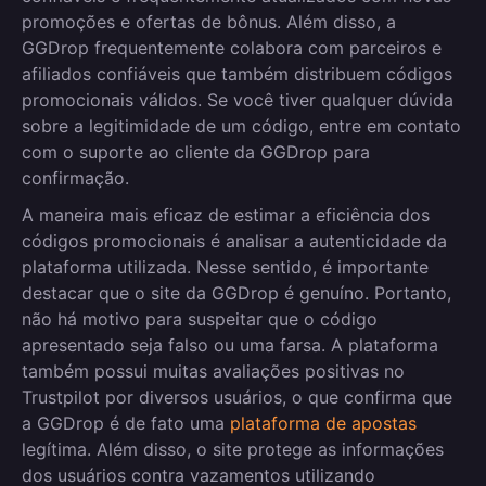
promoções e ofertas de bônus. Além disso, a
GGDrop frequentemente colabora com parceiros e
afiliados confiáveis que também distribuem códigos
promocionais válidos. Se você tiver qualquer dúvida
sobre a legitimidade de um código, entre em contato
com o suporte ao cliente da GGDrop para
confirmação.
A maneira mais eficaz de estimar a eficiência dos
códigos promocionais é analisar a autenticidade da
plataforma utilizada. Nesse sentido, é importante
destacar que o site da GGDrop é genuíno. Portanto,
não há motivo para suspeitar que o código
apresentado seja falso ou uma farsa. A plataforma
também possui muitas avaliações positivas no
Trustpilot por diversos usuários, o que confirma que
a GGDrop é de fato uma
plataforma de apostas
legítima. Além disso, o site protege as informações
dos usuários contra vazamentos utilizando