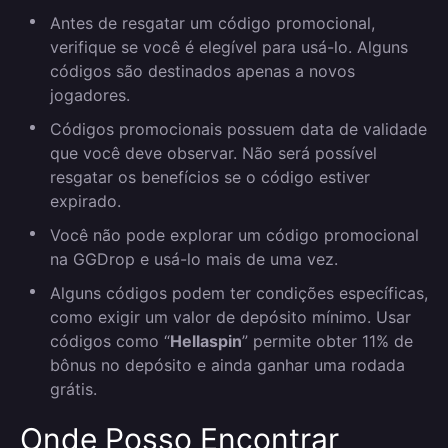
Antes de resgatar um código promocional,
verifique se você é elegível para usá-lo. Alguns
códigos são destinados apenas a novos
jogadores.
Códigos promocionais possuem data de validade
que você deve observar. Não será possível
resgatar os benefícios se o código estiver
expirado.
Você não pode explorar um código promocional
na GGDrop e usá-lo mais de uma vez.
Alguns códigos podem ter condições específicas,
como exigir um valor de depósito mínimo. Usar
códigos como “
Hellaspin
” permite obter 11% de
bônus no depósito e ainda ganhar uma rodada
grátis.
Onde Posso Encontrar