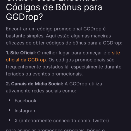
Códigos de Bônus para
GGDrop?
Encontrar um código promocional GGDrop é
bastante simples. Aqui estão algumas maneiras
eficazes de obter códigos de bônus para a GGDrop:
1. Site Oficial:
O melhor lugar para começar é o
site
oficial da GGDrop
. Os códigos promocionais são
frequentemente postados lá, especialmente durante
feriados ou eventos promocionais.
2. Canais de Mídia Social:
A GGDrop utiliza
ativamente redes sociais como:
Facebook
Instagram
X (anteriormente conhecido como Twitter)
para anunciar promoções especiais, bônus e