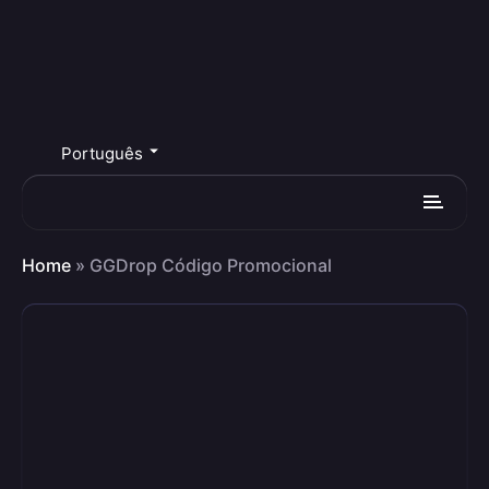
Português
Home
»
GGDrop Código Promocional