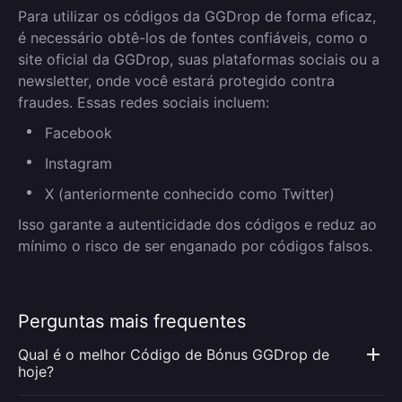
Para utilizar os códigos da GGDrop de forma eficaz,
é necessário obtê-los de fontes confiáveis, como o
site oficial da GGDrop, suas plataformas sociais ou a
newsletter, onde você estará protegido contra
fraudes. Essas redes sociais incluem:
Facebook
Instagram
X (anteriormente conhecido como Twitter)
Isso garante a autenticidade dos códigos e reduz ao
mínimo o risco de ser enganado por códigos falsos.
Perguntas mais frequentes
Qual é o melhor Código de Bónus GGDrop de
hoje?