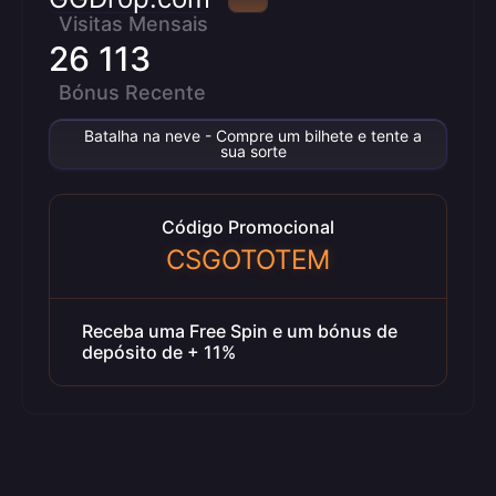
Visitas Mensais
26 113
Bónus Recente
Batalha na neve - Compre um bilhete e tente a
sua sorte
Código Promocional
CSGOTOTEM
Receba uma Free Spin e um bónus de
depósito de + 11%