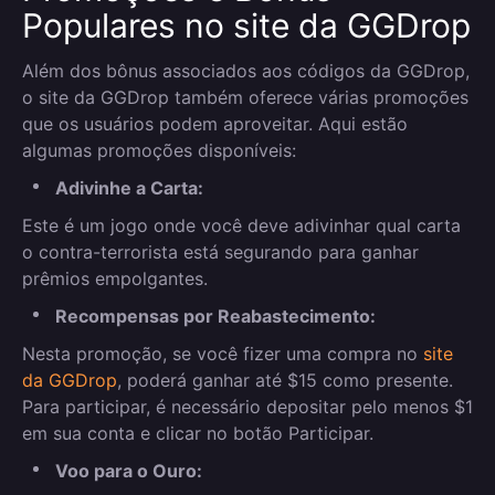
Populares no site da GGDrop
Além dos bônus associados aos códigos da GGDrop,
o site da GGDrop também oferece várias promoções
que os usuários podem aproveitar. Aqui estão
algumas promoções disponíveis:
Adivinhe a Carta:
Este é um jogo onde você deve adivinhar qual carta
o contra-terrorista está segurando para ganhar
prêmios empolgantes.
Recompensas por Reabastecimento:
Nesta promoção, se você fizer uma compra no
site
da GGDrop
, poderá ganhar até $15 como presente.
Para participar, é necessário depositar pelo menos $1
em sua conta e clicar no botão Participar.
Voo para o Ouro: