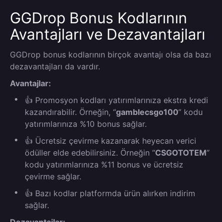
GGDrop Bonus Kodlarının
Avantajları ve Dezavantajları
GGDrop bonus kodlarının birçok avantajı olsa da bazı
dezavantajları da vardır.
Avantajlar:
👍 Promosyon kodları yatırımlarınıza ekstra kredi
kazandırabilir. Örneğin, “
gamblecsgo100
” kodu
yatırımlarınıza %10 bonus sağlar.
👍 Ücretsiz çevirme kazanarak heyecan verici
ödüller elde edebilirsiniz. Örneğin “
CSGOTOTEM
”
kodu yatırımlarınıza %11 bonus ve ücretsiz
çevirme sağlar.
👍 Bazı kodlar platformda ürün alırken indirim
sağlar.