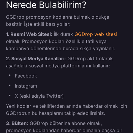
Nerede Bulabilirim?
GGDrop promosyon kodlarını bulmak oldukça
basittir. İşte etkili bazı yollar:
1. Resmi Web Sitesi:
İlk durak
GGDrop web sitesi
olmalı. Promosyon kodları özellikle tatil veya
kampanya dönemlerinde burada sıkça yayınlanır.
2. Sosyal Medya Kanalları:
GGDrop aktif olarak
aşağıdaki sosyal medya platformlarını kullanır:
Facebook
Instagram
X (eski adıyla Twitter)
Yeni kodlar ve tekliflerden anında haberdar olmak için
GGDrop’un bu hesaplarını takip edebilirsiniz.
3. Bülten:
GGDrop bültenine abone olmak,
promosyon kodlarından haberdar olmanın başka bir