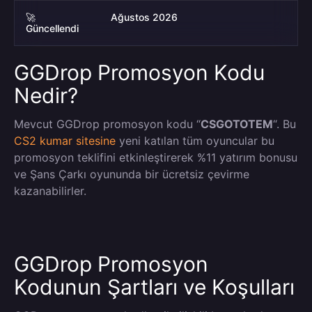
🚀
Ağustos 2026
Güncellendi
GGDrop Promosyon Kodu
Nedir?
Mevcut GGDrop promosyon kodu “
CSGOTOTEM
“. Bu
CS2 kumar sitesine
yeni katılan tüm oyuncular bu
promosyon teklifini etkinleştirerek %11 yatırım bonusu
ve Şans Çarkı oyununda bir ücretsiz çevirme
kazanabilirler.
GGDrop Promosyon
Kodunun Şartları ve Koşulları