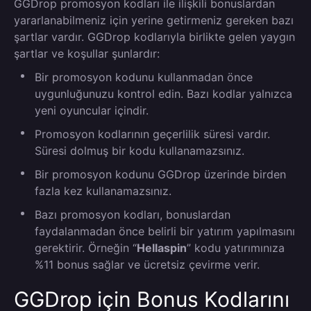
GGDrop promosyon kodları ile ilişkili bonuslardan
yararlanabilmeniz için yerine getirmeniz gereken bazı
şartlar vardır. GGDrop kodlarıyla birlikte gelen yaygın
şartlar ve koşullar şunlardır:
Bir promosyon kodunu kullanmadan önce
uygunluğunuzu kontrol edin. Bazı kodlar yalnızca
yeni oyuncular içindir.
Promosyon kodlarının geçerlilik süresi vardır.
Süresi dolmuş bir kodu kullanamazsınız.
Bir promosyon kodunu GGDrop üzerinde birden
fazla kez kullanamazsınız.
Bazı promosyon kodları, bonuslardan
faydalanmadan önce belirli bir yatırım yapılmasını
gerektirir. Örneğin “
Hellaspin
” kodu yatırımınıza
%11 bonus sağlar ve ücretsiz çevirme verir.
GGDrop için Bonus Kodlarını