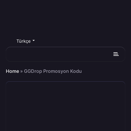
Türkçe
Home
»
GGDrop Promosyon Kodu