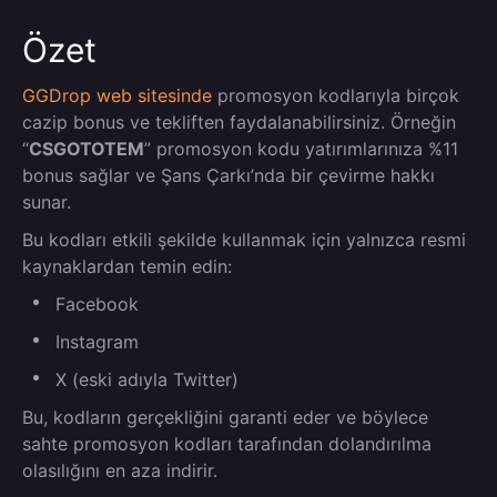
Özet
GGDrop web sitesinde
promosyon kodlarıyla birçok
cazip bonus ve tekliften faydalanabilirsiniz. Örneğin
“
CSGOTOTEM
” promosyon kodu yatırımlarınıza %11
bonus sağlar ve Şans Çarkı’nda bir çevirme hakkı
sunar.
Bu kodları etkili şekilde kullanmak için yalnızca resmi
kaynaklardan temin edin:
Facebook
Instagram
X (eski adıyla Twitter)
Bu, kodların gerçekliğini garanti eder ve böylece
sahte promosyon kodları tarafından dolandırılma
olasılığını en aza indirir.