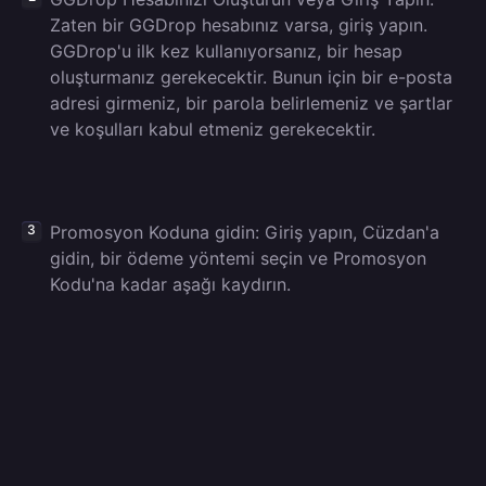
Zaten bir GGDrop hesabınız varsa, giriş yapın.
GGDrop'u ilk kez kullanıyorsanız, bir hesap
oluşturmanız gerekecektir. Bunun için bir e-posta
adresi girmeniz, bir parola belirlemeniz ve şartlar
ve koşulları kabul etmeniz gerekecektir.
Promosyon Koduna gidin: Giriş yapın, Cüzdan'a
gidin, bir ödeme yöntemi seçin ve Promosyon
Kodu'na kadar aşağı kaydırın.