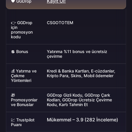
Kayıt Ol!
❤️ GGDrop
👉 GGDrop
CSGOTOTEM
için
promosyon
kodu
💲 Bonus
Yatırıma %11 bonus ve ücretsiz
çevirme
💰 Yatırma ve
Kredi & Banka Kartları, E-cüzdanlar,
Çekme
Kripto Para, Skins, Mobil ödemeler
Yöntemleri
🎁
GGDrop Gizli Kodu, GGDrop Çark
Promosyonlar
Kodları, GGDrop Ücretsiz Çevirme
ve Bonuslar
Kodu, Kartı Tahmin Et
Mükemmel – 3.9 (282 İnceleme)
💹 Trustpilot
Puanı