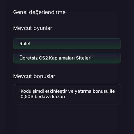
Genel değerlendirme
Mevcut oyunlar
Rulet
Ücretsiz CS2 Kaplamaları Siteleri
Mevcut bonuslar
Kodu şimdi etkinleştir ve yatırma bonusu ile
0,50$ bedava kazan