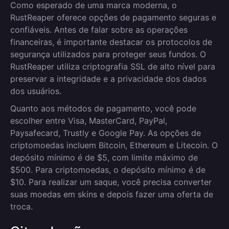
Como esperado de uma marca moderna, o
RustReaper oferece opções de pagamento seguras e
confiáveis. Antes de falar sobre as operações
financeiras, é importante destacar os protocolos de
segurança utilizados para proteger seus fundos. O
RustReaper utiliza criptografia SSL de alto nível para
preservar a integridade e a privacidade dos dados
dos usuários.
Quanto aos métodos de pagamento, você pode
escolher entre Visa, MasterCard, PayPal,
Paysafecard, Trustly e Google Pay. As opções de
criptomoedas incluem Bitcoin, Ethereum e Litecoin. O
depósito mínimo é de $5, com limite máximo de
$500. Para criptomoedas, o depósito mínimo é de
$10. Para realizar um saque, você precisa converter
suas moedas em skins e depois fazer uma oferta de
troca.