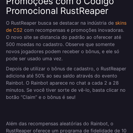
Promoções com o Código
Promocional RustReaper
O RustReaper busca se destacar na indústria de
skins
de CS2
com recompensas e promoções inovadoras.
O novo site se distancia do padrão ao oferecer até
500 moedas no cadastro. Observe que somente
novos jogadores podem receber o bônus, e ele só
pode ser usado uma vez.
Depois de utilizar o bônus de cadastro, o RustReaper
adiciona até 50% ao seu saldo através do evento
Rainbot. O Rainbot aparece no chat a cada 2 a 28
minutos. Se você tiver sorte de vê-lo, basta clicar no
botão “Claim” e o bônus é seu!
Além das recompensas aleatórias do Rainbot, o
RustReaper oferece um programa de fidelidade de 10