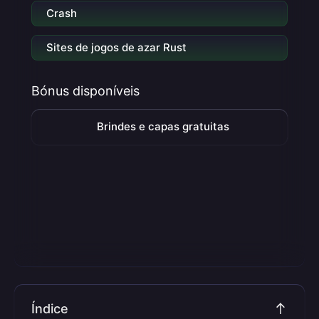
Crash
Sites de jogos de azar Rust
Bónus disponíveis
Brindes e capas gratuitas
Índice