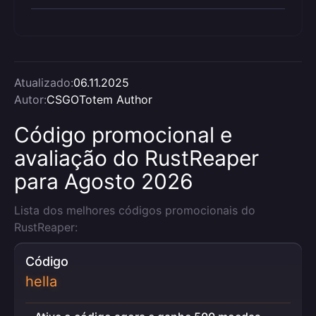
Atualizado:
06.11.2025
Autor:
CSGOTotem Author
Código promocional e
avaliação do RustReaper
para Agosto 2026
Lista dos melhores códigos promocionais do
RustReaper:
Código
hella