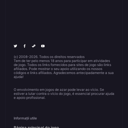
(c) 2008-2026. Todos os direitos reservados
Tem de ter pelo menos 18 anos para participar em atividades
de jogo. Todos os links fornecidos para sites de jogo são links
afiliados. Pode mostrar o seu apoio utilizando os nossos
códigos e links afiliados. Agradecemos antecipadamente a sua
ajuda!
O envolvimento em jogos de azar pode levar ao vício. Se
estiver a lutar contra o vício do jogo, é essencial procurar ajuda
e apoio profissional.
Informații utile
Página principal do jogo