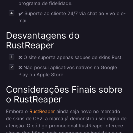
programa de fidelidade.
✔️ Suporte ao cliente 24/7 via chat ao vivo e e-
mail.
Desvantagens do
RustReaper
❌ O site suporta apenas saques de skins Rust.
❌ Não possui aplicativos nativos na Google
Play ou Apple Store.
Considerações Finais sobre
o RustReaper
Embora o
RustReaper
ainda seja novo no mercado
de skins de CS2, a marca já demonstrou ser digna de
atenção. O código promocional RustReaper oferece
alguns dos bônus mais generosos da indústria e um