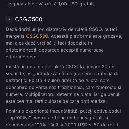
„csgocatalog”. Vă oferă 1,00 USD gratuit.
CSGO500
6.
Dacă doriți un joc distractiv de ruletă CSGO, puteți
merge la
CSGO500
. Această platformă este grozavă,
mai ales dacă vrei să-ți faci depozite în
criptomonedă, deoarece acceptă numeroase
criptomonede.
Există un nou joc de ruletă CSGO la fiecare 20 de
secunde, asigurându-vă că aveți o serie continuă de
distracție. Există 4 culori diferite pe ruletă, spre
deosebire de versiunea tradițională, care folosește și
numere. Multiplicatorul determină plata, iar galbenul
este cea mai rară culoare pe care poți ateriza.
Pentru o experiență îmbunătățită, puteți activa codul
„top100list” pentru a obține un bonus gratuit la
depunere de 100% până la 1.000 USD și 50 de rotiri