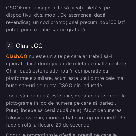
CSGOEmpire vă permite să jucați ruletă și pe
dispozitivul dvs. mobil. De asemenea, dacă
revendicați un cod promoțional precum „top100list”,
puteți primi o cutie cadou gratuită.
Clash.GG
3.
Clash.GG
nu este un site pe care ar trebui să-l
ignorați dacă doriți jocuri de ruletă de înaltă calitate.
Chiar dacă este relativ nou în comparație cu
platformele similare, acum este unul dintre cele mai
bune site-uri de ruletă CSGO din industrie.
Jocul său de ruletă este unic, deoarece are propriile
pictograme în loc de numere pe care să pariezi.
Puteți începe să cerși după ce ați făcut depunerea
folosind skin-uri, monedă fiat sau criptomonedă. Se
face o rolă la fiecare 20 de secunde.
Codurile promoționale oferă și premii pe care le