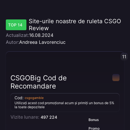
Site-urile noastre de ruleta CSGO
TOP 14
Review
Actualizat:
16.08.2024
Autor:
Andreea Lavorenciuc
11
CSGOBig Cod de
Recomandare
Cod:
csgogamble
Utilizați acest cod promoțional acum și primiți un bonus de 5%
la toate depozitele
Vizite lunare:
497 224
Bonus
Promo