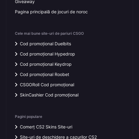
Giveaway
Pagina principală de jocuri de noroc
Cele mai bune site-uri de pariuri CSGO
Cod promoțional Duelbits
Cod promoțional Hypedrop
Cod promoțional Keydrop
Cod promoțional Roobet
CSGORoll Cod promoțional
SkinCashier Cod promoțional
Pagini populare
Comerț CS2 Skins Site-uri
Site-uri de deschidere a cazurilor CS2