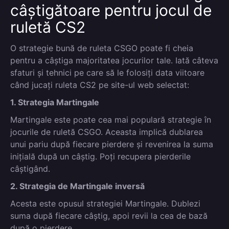
câștigătoare pentru jocul de
ruletă CS2
O strategie bună de ruleta CSGO poate fi cheia
pentru a câștiga majoritatea jocurilor tale. Iată câteva
sfaturi și tehnici pe care să le folosiți data viitoare
când jucați ruleta CS2 pe site-ul web selectat:
1. Strategia Martingale
Martingale este poate cea mai populară strategie în
jocurile de ruletă CSGO. Aceasta implică dublarea
unui pariu după fiecare pierdere și revenirea la suma
inițială după un câștig. Poți recupera pierderile
câștigând.
2. Strategia de Martingale inversă
Acesta este opusul strategiei Martingale. Dublezi
suma după fiecare câștig, apoi revii la cea de bază
după o pierdere.