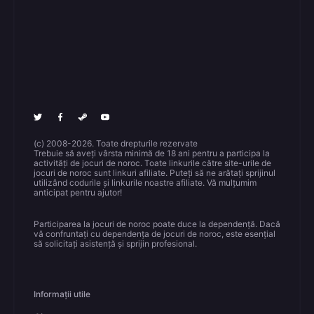
(c) 2008-2026. Toate drepturile rezervate
Trebuie să aveți vârsta minimă de 18 ani pentru a participa la
activități de jocuri de noroc. Toate linkurile către site-urile de
jocuri de noroc sunt linkuri afiliate. Puteți să ne arătați sprijinul
utilizând codurile și linkurile noastre afiliate. Vă mulțumim
anticipat pentru ajutor!
Participarea la jocuri de noroc poate duce la dependență. Dacă
vă confruntați cu dependența de jocuri de noroc, este esențial
să solicitați asistență și sprijin profesional.
Informații utile