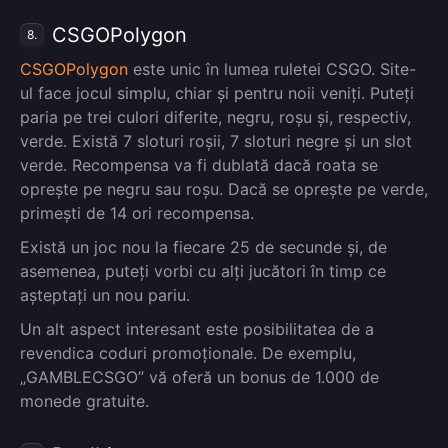
CSGOPolygon
8.
CSGOPolygon
este unic în lumea ruletei CSGO. Site-
ul face jocul simplu, chiar și pentru noii veniți. Puteți
paria pe trei culori diferite, negru, roșu și, respectiv,
verde. Există 7 sloturi roșii, 7 sloturi negre și un slot
verde. Recompensa va fi dublată dacă roata se
oprește pe negru sau roșu. Dacă se oprește pe verde,
primești de 14 ori recompensa.
Există un joc nou la fiecare 25 de secunde și, de
asemenea, puteți vorbi cu alți jucători în timp ce
așteptați un nou pariu.
Un alt aspect interesant este posibilitatea de a
revendica coduri promoționale. De exemplu,
„GAMBLECSGO” vă oferă un bonus de 1.000 de
monede gratuite.