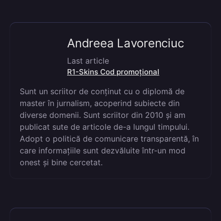
Andreea Lavorenciuc
Last article
R1-Skins Cod promoțional
Sunt un scriitor de conținut cu o diplomă de
master în jurnalism, acoperind subiecte din
diverse domenii. Sunt scriitor din 2010 și am
publicat sute de articole de-a lungul timpului.
Adopt o politică de comunicare transparentă, în
care informațiile sunt dezvăluite într-un mod
onest și bine cercetat.