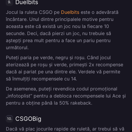
Duelbits
9.
Jocul la ruleta CSGO pe
Duelbits
este o adevărată
încântare. Unul dintre principalele motive pentru
aceasta este că există un joc nou la fiecare 10
secunde. Deci, dacă pierzi un joc, nu trebuie să
aștepți prea mult pentru a face un pariu pentru
următorul.
Puteți paria pe verde, negru și roșu. Când jocul
aterizează pe roșu și verde, primești 2x recompense
dacă ai pariat pe una dintre ele. Verdele vă permite
să înmulțiți recompensele cu 14.
De asemenea, puteți revendica codul promoțional
„infotoplist” pentru a debloca recompensele lui Ace și
pentru a obține până la 50% rakeback.
CSGOBig
10.
Dacă vă plac jocurile rapide de ruletă, ar trebui să vă