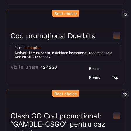
Best choice
12
Cod promoțional Duelbits
Cod:
infotoplist
Activați-l acum pentru a debloca instantaneu recompensele
Ace cu 50% rakeback
Vizite lunare:
127 236
Bonus
Promo
Top
Best choice
13
Clash.GG Cod promoțional:
“GAMBLE-CSGO” pentru caz