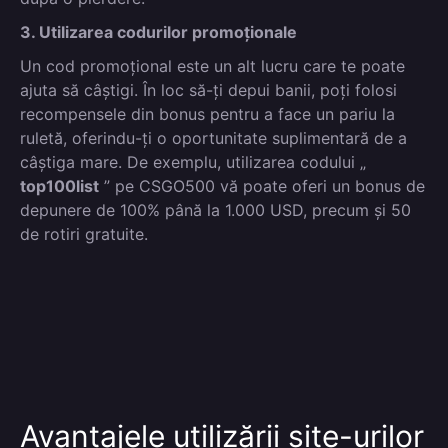
3. Utilizarea codurilor promoționale
Un cod promoțional este un alt lucru care te poate
ajuta să câștigi. În loc să-ți depui banii, poți folosi
recompensele din bonus pentru a face un pariu la
ruletă, oferindu-ți o oportunitate suplimentară de a
câștiga mare. De exemplu, utilizarea codului „
top100list
” pe CSGO500 vă poate oferi un bonus de
depunere de 100% până la 1.000 USD, precum și 50
de rotiri gratuite.
Avantajele utilizării site-urilor