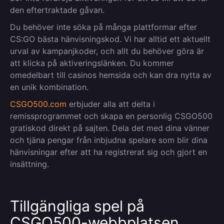
den eftertraktade gåvan.
Du behöver inte söka på många plattformar efter
CS:GO bästa hänvisningskod. Vi har alltid ett aktuellt
urval av kampanjkoder, och allt du behöver göra är
att klicka på aktiveringslänken. Du kommer
omedelbart till casinos hemsida och kan dra nytta av
en unik kombination.
CSGO500.com
erbjuder alla att delta i
remissprogrammet och skapa en personlig CSGO500
gratiskod direkt på sajten. Dela det med dina vänner
och tjäna pengar från inbjudna spelare som blir dina
hänvisningar efter att ha registrerat sig och gjort en
insättning.
Tillgängliga spel på
CSGO500-webbplatsen