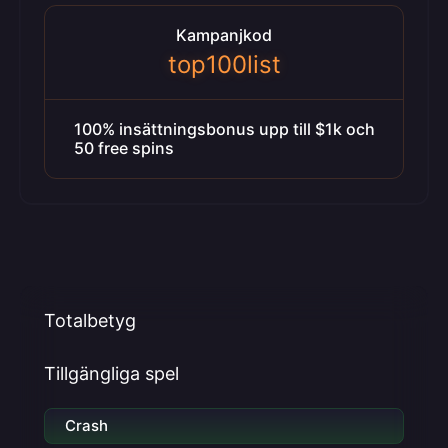
Kampanjkod
top100list
100% insättningsbonus upp till $1k och
50 free spins
Totalbetyg
Tillgängliga spel
Crash