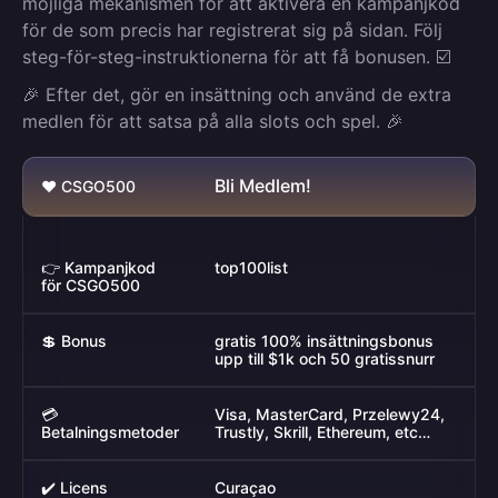
möjliga mekanismen för att aktivera en kampanjkod
för de som precis har registrerat sig på sidan. Följ
steg-för-steg-instruktionerna för att få bonusen. ☑️
🎉 Efter det, gör en insättning och använd de extra
medlen för att satsa på alla slots och spel. 🎉
Bli Medlem!
❤️ CSGO500
👉 Kampanjkod
top100list
för CSGO500
💲 Bonus
gratis 100% insättningsbonus
upp till $1k och 50 gratissnurr
💳
Visa, MasterCard, Przelewy24,
Betalningsmetoder
Trustly, Skrill, Ethereum, etc…
✔️ Licens
Curaçao