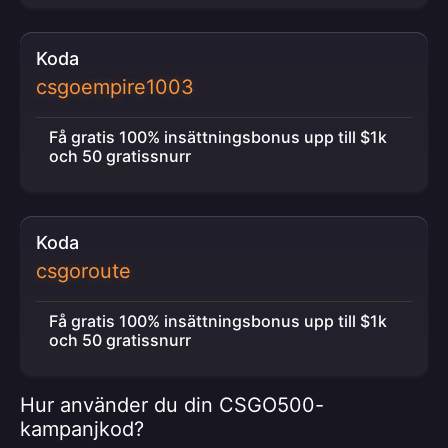
Koda
csgoempire1003
Få gratis 100% insättningsbonus upp till $1k
och 50 gratissnurr
Koda
csgoroute
Få gratis 100% insättningsbonus upp till $1k
och 50 gratissnurr
Hur använder du din CSGO500-
kampanjkod?