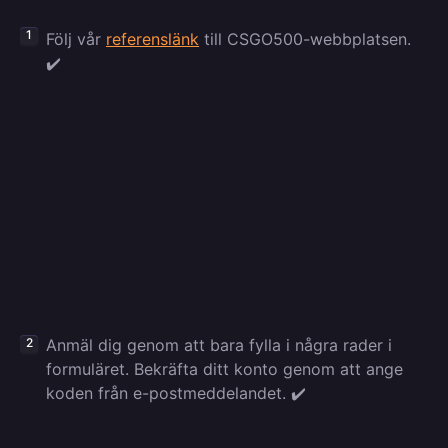
Följ vår
referenslänk
till CSGO500-webbplatsen.
✔️
Anmäl dig genom att bara fylla i några rader i
formuläret. Bekräfta ditt konto genom att ange
koden från e-postmeddelandet. ✔️