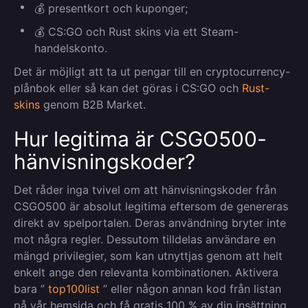
💰 presentkort och kuponger;
💰 CS:GO och Rust skins via ett Steam-
handelskonto.
Det är möjligt att ta ut pengar till en cryptocurrency-
plånbok eller så kan det göras i CS:GO och
Rust-
skins
genom B2B Market.
Hur legitima är CSGO500-
hänvisningskoder?
Det råder inga tvivel om att hänvisningskoder från
CSGO500 är absolut legitima eftersom de genereras
direkt av spelportalen. Deras användning bryter inte
mot några regler. Dessutom tilldelas användare en
mängd privilegier, som kan utnyttjas genom att helt
enkelt ange den relevanta kombinationen. Aktivera
bara ”
top100list
” eller någon annan kod från listan
på vår hemsida och få gratis 100 % av din insättning