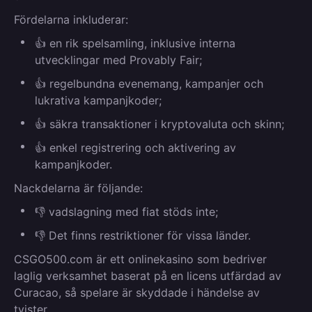
Fördelarna inkluderar:
👍 en rik spelsamling, inklusive interna
utvecklingar med Provably Fair;
👍 regelbundna evenemang, kampanjer och
lukrativa kampanjkoder;
👍 säkra transaktioner i kryptovaluta och skinn;
👍 enkel registrering och aktivering av
kampanjkoder.
Nackdelarna är följande:
👎 vadslagning med fiat stöds inte;
👎 Det finns restriktioner för vissa länder.
CSGO500.com är ett onlinekasino som bedriver
laglig verksamhet baserat på en licens utfärdad av
Curacao, så spelare är skyddade i händelse av
tvister.