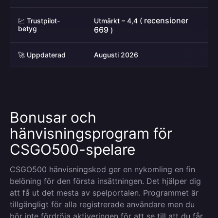
recensioner
💹 Trustpilot-
Utmärkt – 4,4 (
betyg
669
)
🚀 Uppdaterad
Augusti 2026
Bonusar och
hänvisningsprogram för
CSGO500-spelare
CSGO500 hänvisningskod ger en nykomling en fin
belöning för den första insättningen. Det hjälper dig
att få ut det mesta av spelportalen. Programmet är
tillgängligt för alla registrerade användare men du
bör inte fördröja aktiveringen för att se till att du får