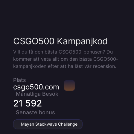
CSGO500 Kampanjkod
Vill du få den bästa CSGO500-bonusen? Du
kommer att veta allt om den bästa CSGO500-
kampanjkoden efter att ha läst vår recension.
Plats
csgo500.com
Månatliga Besök
21 592
Senaste bonus
Mayan Stackways Challenge