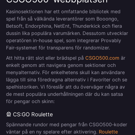
Kasinosektionen har ett omfattande bibliotek med
spel från så välkända leverantörer som Booongo,
Betsoft, Endorphina, NetEnt, Thunderkick och flera
dussin lika populära varumärken. Dessutom utvecklar
operatören in-house spel, som integrerar Provably
Fair-systemet för transparens för randomizer.
Att hitta rätt slot eller brädspel på
CSGO500.com
är
enkelt genom att navigera genom sektioner och
menyalternativ. För enkelhetens skull kan användare
lägga till sina föredragna alternativ i Favoriter och se
spelhistoriken. Vi föreslår att du överväger några av
de mest populära underhållningen där du kan satsa
för pengar och skinn:
🎡 CS:GO Roulette
Spännande rundor med pengar från CSGO500-koder
väntar på en ny spelare efter aktivering.
Roulette