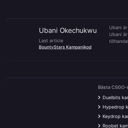
Ubani är
Ubani Okechukwu
Ubani är
Last article
tillhanda
BountyStars Kampanjkod
Bästa CSGO-s
Duelbits k
Hypedrop 
Keydrop k
Roobet ka