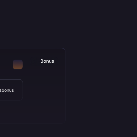
Bonus
gsbonus