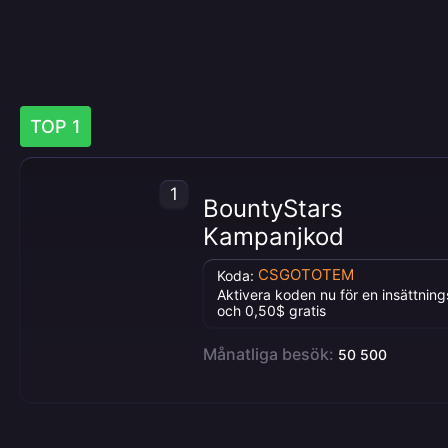
TOP 1
1
BountyStars
Kampanjkod
CSGOTOTEM
Koda:
Aktivera koden nu för en insättnin
och 0,50$ gratis
Månatliga besök:
50 500