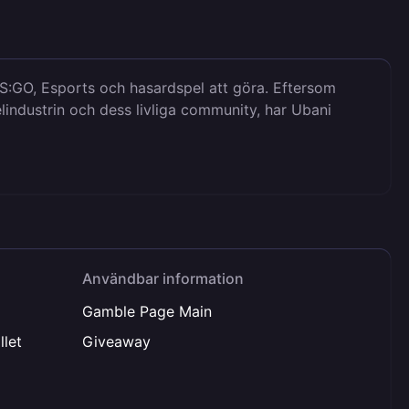
CS:GO, Esports och hasardspel att göra. Eftersom
elindustrin och dess livliga community, har Ubani
Användbar information
Gamble Page Main
llet
Giveaway