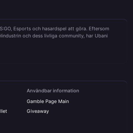
CS:GO, Esports och hasardspel att göra. Eftersom
elindustrin och dess livliga community, har Ubani
Användbar information
Gamble Page Main
llet
Giveaway