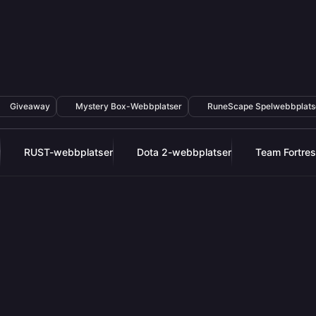
Giveaway
Mystery Box-Webbplatser
RuneScape Spelwebbplats
RUST-webbplatser
Dota 2-webbplatser
Team Fortre