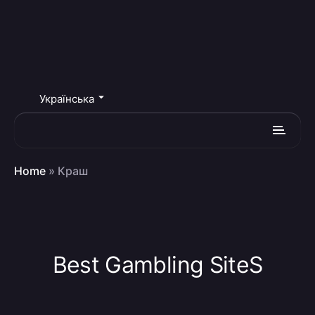
Українська
Home
»
Краш
Best Gambling SiteS