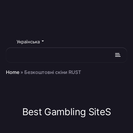
Українська
Home
»
Безкоштовні скіни RUST
Best Gambling SiteS