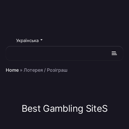
Українська
Home
»
Лотерея / Розіграш
Best Gambling SiteS