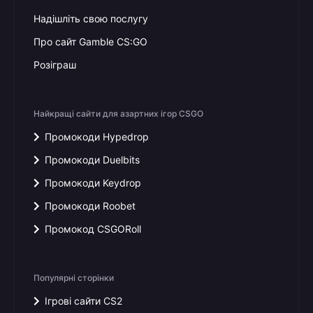
Надішліть свою послугу
Про сайт Gamble CS:GO
Розіграш
Найкращі сайти для азартних ігор CSGO
Промокоди Hypedrop
Промокоди Duelbits
Промокоди Keydrop
Промокоди Roobet
Промокод CSGORoll
Популярні сторінки
Ігрові сайти CS2