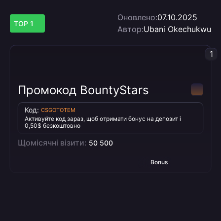
Оновлено:
07.10.2025
TOP 1
Автор:
Ubani Okechukwu
1
Промокод BountyStars
Код:
CSGOTOTEM
Активуйте код зараз, щоб отримати бонус на депозит і
0,50$ безкоштовно
Щомісячні візити:
50 500
Bonus