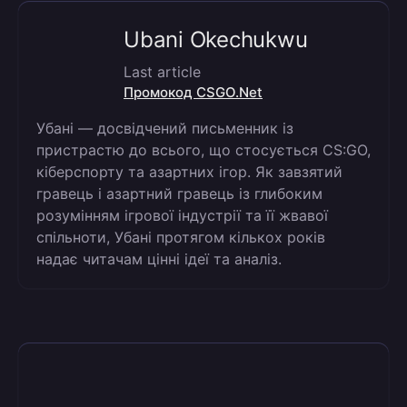
Ubani Okechukwu
Last article
Промокод CSGO.Net
Убані — досвідчений письменник із
пристрастю до всього, що стосується CS:GO,
кіберспорту та азартних ігор. Як завзятий
гравець і азартний гравець із глибоким
розумінням ігрової індустрії та її жвавої
спільноти, Убані протягом кількох років
надає читачам цінні ідеї та аналіз.