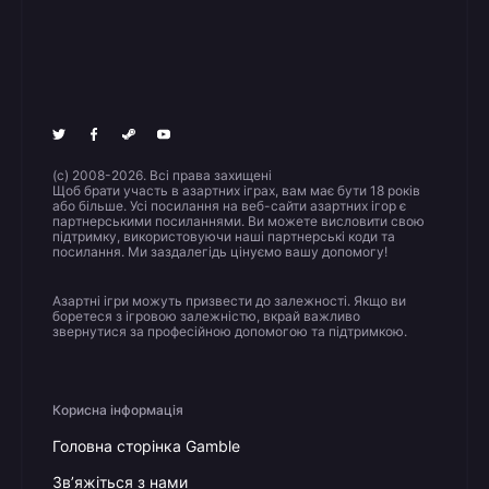
(c) 2008-2026. Всі права захищені
Щоб брати участь в азартних іграх, вам має бути 18 років
або більше. Усі посилання на веб-сайти азартних ігор є
партнерськими посиланнями. Ви можете висловити свою
підтримку, використовуючи наші партнерські коди та
посилання. Ми заздалегідь цінуємо вашу допомогу!
Азартні ігри можуть призвести до залежності. Якщо ви
боретеся з ігровою залежністю, вкрай важливо
звернутися за професійною допомогою та підтримкою.
Корисна інформація
Головна сторінка Gamble
Зв’яжіться з нами