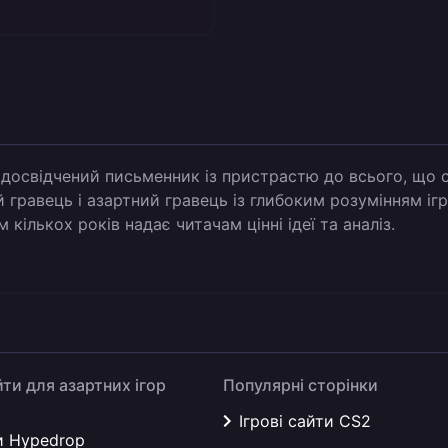
 досвідчений письменник із пристрастю до всього, що с
 гравець і азартний гравець із глибоким розумінням ігров
 кількох років надає читачам цінні ідеї та аналіз.
ти для азартних ігор
Популярні сторінки
Ігрові сайти CS2
 Hypedrop