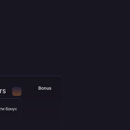
Bonus
rs
ти бонус