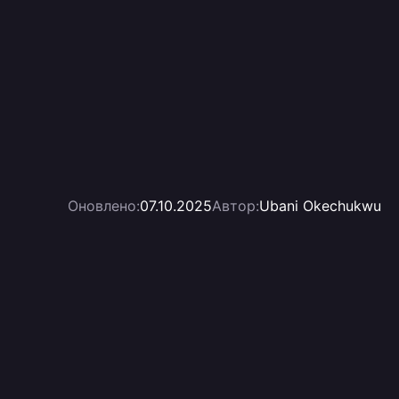
Оновлено:
07.10.2025
Автор:
Ubani Okechukwu