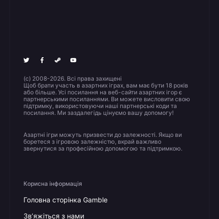
(c) 2008-2026. Всі права захищені
Щоб брати участь в азартних іграх, вам має бути 18 років
або більше. Усі посилання на веб-сайти азартних ігор є
партнерськими посиланнями. Ви можете висловити свою
підтримку, використовуючи наші партнерські коди та
посилання. Ми заздалегідь цінуємо вашу допомогу!
Азартні ігри можуть призвести до залежності. Якщо ви
боретеся з ігровою залежністю, вкрай важливо
звернутися за професійною допомогою та підтримкою.
Корисна інформація
Головна сторінка Gamble
Зв’яжіться з нами