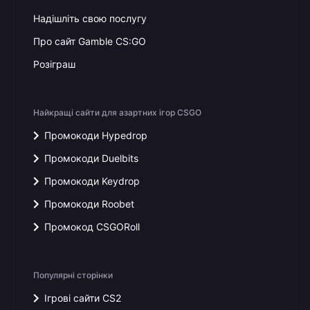
Надішліть свою послугу
Про сайт Gamble CS:GO
Розіграш
Найкращі сайти для азартних ігор CSGO
Промокоди Hypedrop
Промокоди Duelbits
Промокоди Keydrop
Промокоди Roobet
Промокод CSGORoll
Популярні сторінки
Ігрові сайти CS2