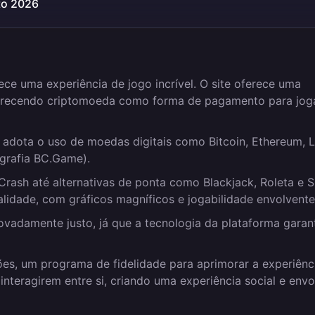
to 2026
ce uma experiência de jogo incrível. O site oferece uma
ferecendo criptomoeda como forma de pagamento para jog
 adota o uso de moedas digitais como Bitcoin, Ethereum, L
grafia BC.Game).
ash até alternativas de ponta como Blackjack, Roleta e Sl
alidade, com gráficos magníficos e jogabilidade envolvente
rovadamente justo, já que a tecnologia da plataforma garan
s, um programa de fidelidade para aprimorar a experiênci
nteragirem entre si, criando uma experiência social e envo