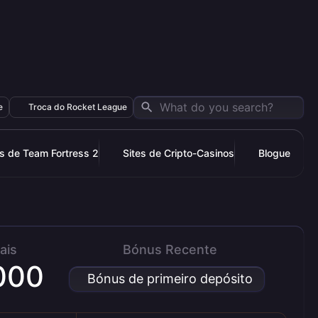
e
Troca do Rocket League
es de Team Fortress 2
Sites de Cripto-Casinos
Blogue
ais
Bónus Recente
000
Bónus de primeiro depósito