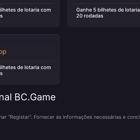
ilhetes de lotaria com
Ganhe 5 bilhetes de lotari
as
20 rodadas
op
ilhetes de lotaria com
as
onal BC.Game
nar "Registar". Fornecer as informações necessárias e concl