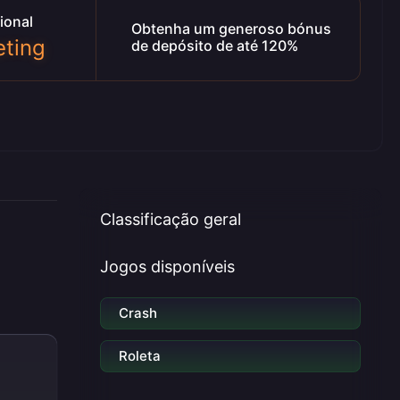
ional
Obtenha um generoso bónus
eting
de depósito de até 120%
Classificação geral
Jogos disponíveis
Crash
Roleta