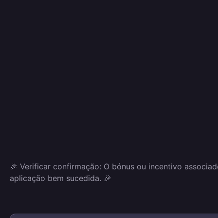
🎉 Verificar confirmação: O bónus ou incentivo associ
aplicação bem sucedida. 🎉