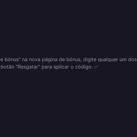
 de bónus" na nova página de bónus, digite qualquer um do
botão "Resgatar" para aplicar o código. ✅