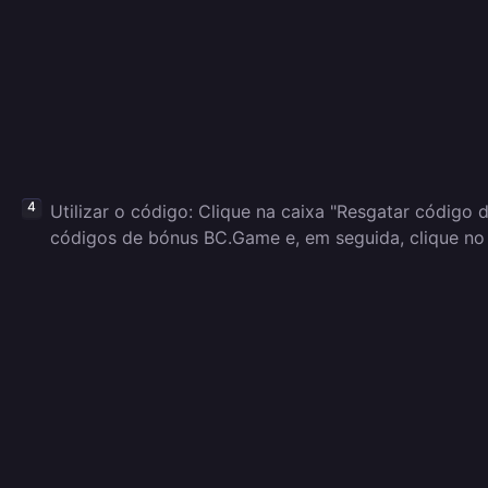
Utilizar o código: Clique na caixa "Resgatar código
códigos de bónus BC.Game e, em seguida, clique no 