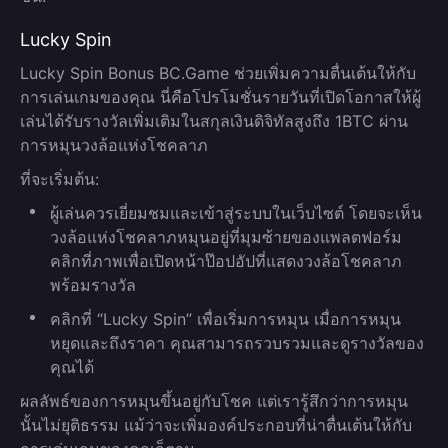
Lucky Spin
Lucky Spin Bonus BC.Game ช่วยเพิ่มความตื่นเต้นให้กับ
การเล่นเกมของคุณ นี่คือโปรโมชั่นรายวันที่เปิดโอกาสให้ผู้
เล่นได้รับรางวัลเพิ่มเติมในสกุลเงินดิจิทัลสูงถึง 1BTC ผ่าน
การหมุนวงล้อแห่งโชคลาภ
ที่จะเริ่มต้น:
ผู้เล่นควรเยี่ยมชมและเข้าสู่ระบบในเว็บไซต์ โดยจะเห็น
วงล้อแห่งโชคลาภหมุนอยู่ที่มุมซ้ายของแพลตฟอร์ม
คลิกที่ภาพเพื่อเปิดหน้าป๊อปอัปที่แสดงวงล้อโชคลาภ
พร้อมรางวัล
คลิกที่ “Lucky Spin” เพื่อเริ่มการหมุน เมื่อการหมุน
หยุดและถึงราคา คุณสามารถรวบรวมและดูรางวัลของ
คุณได้
ผลลัพธ์ของการหมุนขึ้นอยู่กับโชค แต่เรารู้สึกว่าการหมุน
นั้นไม่ยุติธรรม แม้ว่าจะเพิ่มองค์ประกอบที่น่าตื่นเต้นให้กับ