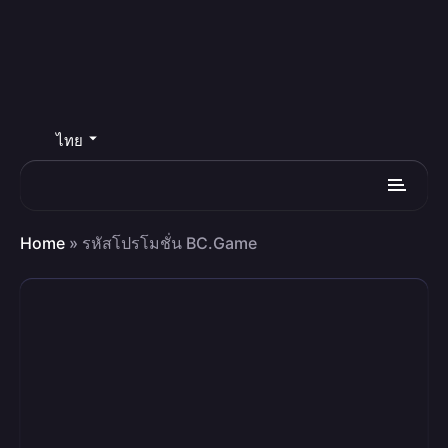
ไทย
Home
»
รหัสโปรโมชั่น BC.Game