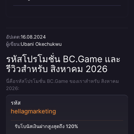
อัปเดต:
16.08.2024
ผู้เขียน:
Ubani Okechukwu
รหัสโปรโมชั่น BC.Game และ
รีวิวสำหรับ สิงหาคม 2026
นี่คือรหัสโปรโมชั่น BC.Game ของเราสำหรับ สิงหาคม
2026:
รหัส
hellagmarketing
รับโบนัสเงินฝากสูงสุดถึง 120%