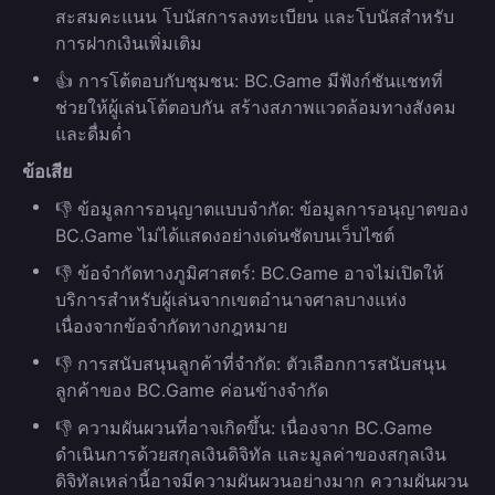
สะสมคะแนน โบนัสการลงทะเบียน และโบนัสสำหรับ
การฝากเงินเพิ่มเติม
👍 การโต้ตอบกับชุมชน: BC.Game มีฟังก์ชันแชทที่
ช่วยให้ผู้เล่นโต้ตอบกัน สร้างสภาพแวดล้อมทางสังคม
และดื่มด่ำ
ข้อเสีย
👎 ข้อมูลการอนุญาตแบบจำกัด: ข้อมูลการอนุญาตของ
BC.Game ไม่ได้แสดงอย่างเด่นชัดบนเว็บไซต์
👎 ข้อจำกัดทางภูมิศาสตร์: BC.Game อาจไม่เปิดให้
บริการสำหรับผู้เล่นจากเขตอำนาจศาลบางแห่ง
เนื่องจากข้อจำกัดทางกฎหมาย
👎 การสนับสนุนลูกค้าที่จำกัด: ตัวเลือกการสนับสนุน
ลูกค้าของ BC.Game ค่อนข้างจำกัด
👎 ความผันผวนที่อาจเกิดขึ้น: เนื่องจาก BC.Game
ดำเนินการด้วยสกุลเงินดิจิทัล และมูลค่าของสกุลเงิน
ดิจิทัลเหล่านี้อาจมีความผันผวนอย่างมาก ความผันผวน