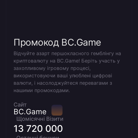
Промокод BC.Game
Відчуйте азарт першокласного гемблінгу на
криптовалюту на BC.Game! Беріть участь у
захопливому ігровому процесі,
використовуючи ваші улюблені цифрові
валюти, і насолоджуйтеся перевагами з
нашими промокодами.
Сайт
BC.Game
Щомісячні Візити
13 720 000
Останні бонуси