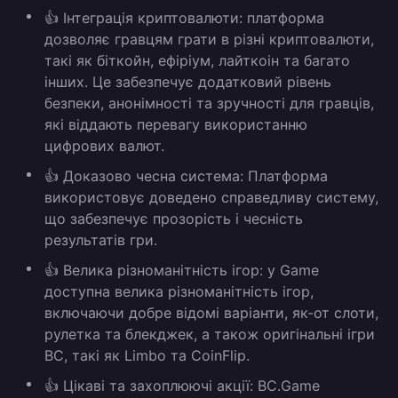
👍 Інтеграція криптовалюти: платформа
дозволяє гравцям грати в різні криптовалюти,
такі як біткойн, ефіріум, лайткоін та багато
інших. Це забезпечує додатковий рівень
безпеки, анонімності та зручності для гравців,
які віддають перевагу використанню
цифрових валют.
👍 Доказово чесна система: Платформа
використовує доведено справедливу систему,
що забезпечує прозорість і чесність
результатів гри.
👍 Велика різноманітність ігор: у Game
доступна велика різноманітність ігор,
включаючи добре відомі варіанти, як-от слоти,
рулетка та блекджек, а також оригінальні ігри
BC, такі як Limbo та CoinFlip.
👍 Цікаві та захоплюючі акції: BC.Game