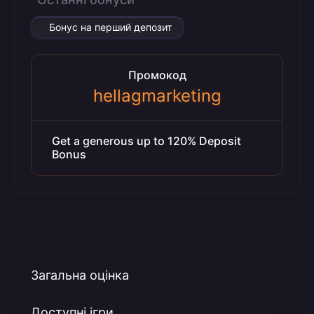
Бонус на перший депозит
Промокод
hellagmarketing
Get a generous up to 120% Deposit
Bonus
Загальна оцінка
Доступні ігри