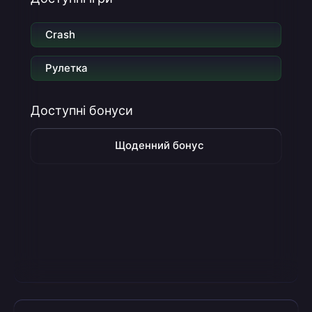
Crash
Рулетка
Доступні бонуси
Щоденний бонус