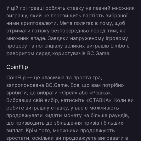
У цій грі гравці роблять ставку на певний множник
виграшу, який не перевищить вартість вибраної
ними криптовалюти. Мета полягає в тому, щоб
отримати готівку безпосередньо перед тим, як
множник впаде. Завдяки напруженому ігровому
процесу та потенціалу великих виграшів Limbo є
фаворитом серед користувачів BC.Game.
CoinFlip
CoinFlip — це класична та проста гра,
запропонована BC.Game. Все, що вам потрібно
зробити, це вибрати «Орел» або «Решка».
Вибравши свій вибір, натисніть «СТАВКА». Коли ви
робите виграшну ставку, у вас є можливість
продовжувати кидати монету на більше раундів,
що призводить до збільшення призів і більших
виплат. Крім того, множники продовжують
зростати, оскільки ви продовжуєте вигравати в