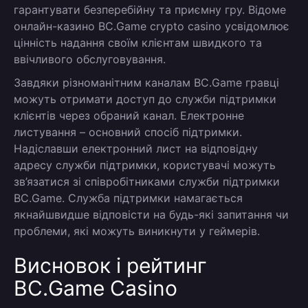
гарантувати безперебійну та приємну гру. Відоме
онлайн-казино BC.Game crypto casino усвідомлює
цінність надання своїм клієнтам швидкого та
ввічливого обслуговування.
Завдяки різноманітним каналам BC.Game гравці
можуть отримати доступ до служби підтримки
клієнтів через обраний канал. Електронне
листування – основний спосіб підтримки.
Надіславши електронний лист на відповідну
адресу служби підтримки, користувачі можуть
зв’язатися зі співробітниками служби підтримки
BC.Game. Служба підтримки намагається
якнайшвидше відповісти на будь-які запитання чи
проблеми, які можуть виникнути у геймерів.
Висновок і рейтинг
BC.Game Casino