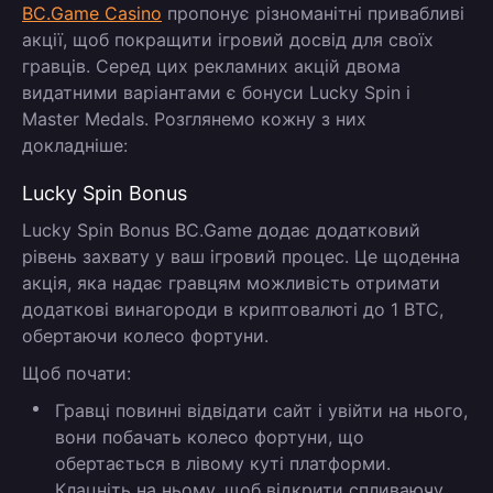
BC.Game Casino
пропонує різноманітні привабливі
акції, щоб покращити ігровий досвід для своїх
гравців. Серед цих рекламних акцій двома
видатними варіантами є бонуси Lucky Spin і
Master Medals. Розглянемо кожну з них
докладніше:
Lucky Spin Bonus
Lucky Spin Bonus BC.Game додає додатковий
рівень захвату у ваш ігровий процес. Це щоденна
акція, яка надає гравцям можливість отримати
додаткові винагороди в криптовалюті до 1 BTC,
обертаючи колесо фортуни.
Щоб почати:
Гравці повинні відвідати сайт і увійти на нього,
вони побачать колесо фортуни, що
обертається в лівому куті платформи.
Клацніть на ньому, щоб відкрити спливаючу