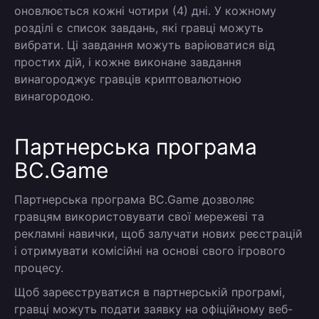
оновлюється кожні чотири (4) дні. У кожному
розділі є список завдань, які гравці можуть
вибрати. Ці завдання можуть варіюватися від
простих дій, і кожне виконане завдання
винагороджує гравців криптовалютною
винагородою.
Партнерська програма
BC.Game
Партнерська програма BC.Game дозволяє
гравцям використовувати свої мережеві та
рекламні навички, щоб залучати нових реєстрацій
і отримувати комісійні на основі свого ігрового
процесу.
Щоб зареєструватися в партнерській програмі,
гравці можуть подати заявку на офіційному веб-