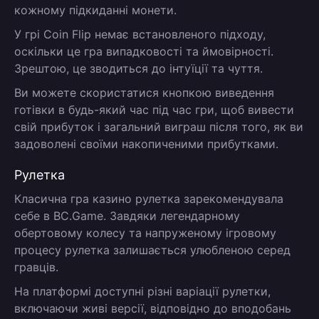
кожному підкиданні монети.
У грі Coin Flip немає встановленого підходу,
оскільки це гра випадковості та ймовірності.
Зрештою, це зводиться до інтуїції та чуття.
Ви можете скористатися кнопкою виведення
готівки в будь-який час під час гри, щоб вивести
свій прибуток і загальний виграш після того, як ви
задоволені своїми накопиченими прибутками.
Рулетка
Класична гра казино рулетка зарекомендувала
себе в BC.Game. Завдяки легендарному
обертовому колесу та напруженому ігровому
процесу рулетка залишається улюбленою серед
гравців.
На платформі доступні різні варіації рулетки,
включаючи живі версії, відповідно до вподобань