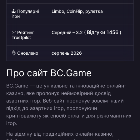
🕹️ Популярні
Limbo, CoinFlip, рулетка
ігри
Відгуки 1456
💹 Рейтинг
Середній – 3.2 (
)
Trustpilot
👌 Оновлено
серпень 2026
Про сайт BC.Game
BC.Game — це унікальне та інноваційне онлайн-
казино, яке пропонує неймовірний досвід
азартних ігор. Веб-сайт пропонує зовсім інший
підхід до азартних ігор, пропонуючи
криптовалюту як спосіб оплати для різноманітних
ігор.
На відміну від традиційних онлайн-казино,