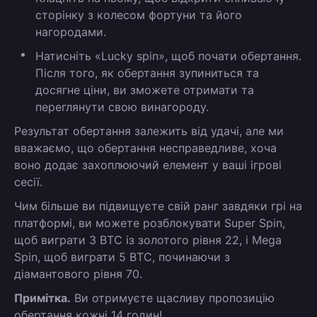
сторінку з колесом фортуни та його
нагородами.
Натисніть «Lucky spin», щоб почати обертання.
Після того, як обертання зупиниться та
досягне ціни, ви зможете отримати та
переглянути свою винагороду.
Результат обертання залежить від удачі, але ми
вважаємо, що обертання несправедливе, хоча
воно додає захоплюючий елемент у ваші ігрові
сесії.
Чим більше ви підвищуєте свій ранг завдяки грі на
платформі, ви можете розблокувати Super Spin,
щоб виграти 3 BTC із золотого рівня 22, і Mega
Spin, щоб виграти 5 BTC, починаючи з
діамантового рівня 70.
Примітка.
Ви отримуєте щасливу пропозицію
обертання кожні 14 годин!