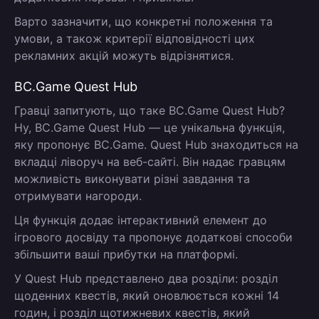
Варто зазначити, що конкретні положення та
умови, а також критерії відповідності цих
рекламних акцій можуть відрізнятися.
BC.Game Quest Hub
Гравці запитують, що таке BC.Game Quest Hub?
Ну, BC.Game Quest Hub — це унікальна функція,
яку пропонує BC.Game. Quest Hub знаходиться на
вкладці ліворуч на веб-сайті. Він надає гравцям
можливість виконувати різні завдання та
отримувати нагороди.
Ця функція додає інтерактивний елемент до
ігрового досвіду та пропонує додаткові способи
збільшити ваші прибутки на платформі.
У Quest Hub представлено два розділи: розділ
щоденних квестів, який оновлюється кожні 14
годин, і розділ щотижневих квестів, який