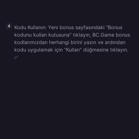
Kodu Kullanın: Yeni bonus sayfasındaki "Bonus
kodunu kullan kutusuna" tıklayın, BC.Game bonus
kodlarımızdan herhangi birini yazın ve ardından
kodu uygulamak için "Kullan" düğmesine tıklayın.
✅