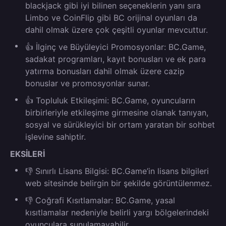
blackjack gibi iyi bilinen seçeneklerin yanı sıra
Limbo ve CoinFlip gibi BC orijinal oyunları da
dahil olmak üzere çok çeşitli oyunlar mevcuttur.
👍 İlginç ve Büyüleyici Promosyonlar: BC.Game,
sadakat programları, kayıt bonusları ve ek para
yatırma bonusları dahil olmak üzere cazip
bonuslar ve promosyonlar sunar.
👍 Topluluk Etkileşimi: BC.Game, oyuncuların
birbirleriyle etkileşime girmesine olanak tanıyan,
sosyal ve sürükleyici bir ortam yaratan bir sohbet
işlevine sahiptir.
EKSİLERİ
👎 Sınırlı Lisans Bilgisi: BC.Game’in lisans bilgileri
web sitesinde belirgin bir şekilde görüntülenmez.
👎 Coğrafi Kısıtlamalar: BC.Game, yasal
kısıtlamalar nedeniyle belirli yargı bölgelerindeki
oyunculara sunulamayabilir.