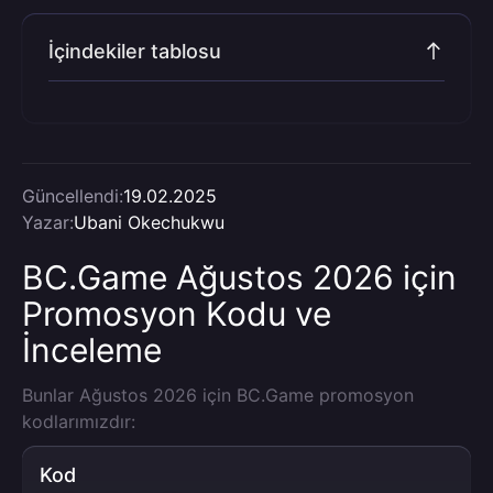
İçindekiler tablosu
Güncellendi:
19.02.2025
Yazar:
Ubani Okechukwu
BC.Game Ağustos 2026 için
Promosyon Kodu ve
İnceleme
Bunlar Ağustos 2026 için BC.Game promosyon
kodlarımızdır:
Kod