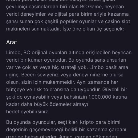
çevrimiçi casinolardan biri olan BC.Game, heyecan
verici deneyimler ve dijital para birimleriyle kazanma
şansı sunan çok çeşitli popüler oyunlar ve casino slot
makineleri sunmaktadır. İşte öne çıkan üç seçenek:
Araf
Limbo, BC orijinal oyunları altında erişilebilen heyecan
verici bir kumar oyunudur. Bu oyunda şans unsurları
var ve çok az veya hiç strateji yok. Limbo basit ama
ilginç. Beceri seviyeniz veya deneyiminiz ne olursa
olsun, sizin için mükemmeldir. Aynı zamanda her
bütçeye ve risk toleransına da uygundur. Güvenli bir
şekilde oynayabilir veya bahsinizin 1.000.000 katına
kadar daha büyük ödemeler almayı
hedefleyebilirsiniz.
Bu oyunda oyuncular, seçtikleri kripto para birimi
değerinin geçemeyeceği belirli bir kazanma çarpanı
üzerine bahse girerler. Amaç, çarpan çökmeden