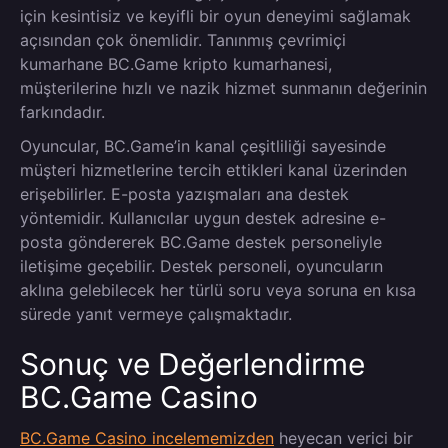
için kesintisiz ve keyifli bir oyun deneyimi sağlamak
açısından çok önemlidir. Tanınmış çevrimiçi
kumarhane BC.Game kripto kumarhanesi,
müşterilerine hızlı ve nazik hizmet sunmanın değerinin
farkındadır.
Oyuncular, BC.Game’in kanal çeşitliliği sayesinde
müşteri hizmetlerine tercih ettikleri kanal üzerinden
erişebilirler. E-posta yazışmaları ana destek
yöntemidir. Kullanıcılar uygun destek adresine e-
posta göndererek BC.Game destek personeliyle
iletişime geçebilir. Destek personeli, oyuncuların
aklına gelebilecek her türlü soru veya soruna en kısa
sürede yanıt vermeye çalışmaktadır.
Sonuç ve Değerlendirme
BC.Game Casino
BC.Game Casino incelememizden
heyecan verici bir