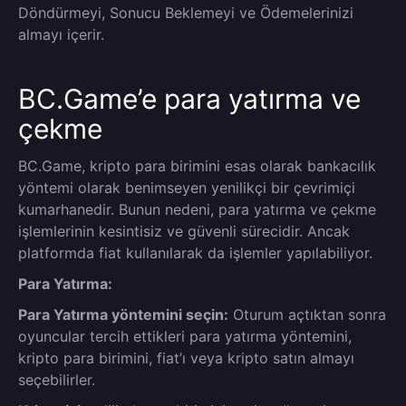
Döndürmeyi, Sonucu Beklemeyi ve Ödemelerinizi
almayı içerir.
BC.Game’e para yatırma ve
çekme
BC.Game, kripto para birimini esas olarak bankacılık
yöntemi olarak benimseyen yenilikçi bir çevrimiçi
kumarhanedir. Bunun nedeni, para yatırma ve çekme
işlemlerinin kesintisiz ve güvenli sürecidir. Ancak
platformda fiat kullanılarak da işlemler yapılabiliyor.
Para Yatırma:
Para Yatırma yöntemini seçin:
Oturum açtıktan sonra
oyuncular tercih ettikleri para yatırma yöntemini,
kripto para birimini, fiat’ı veya kripto satın almayı
seçebilirler.