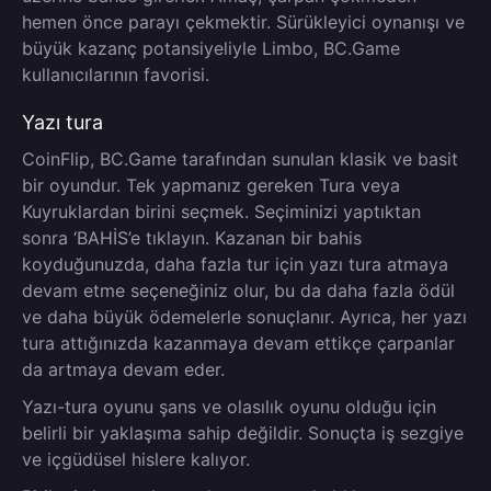
hemen önce parayı çekmektir. Sürükleyici oynanışı ve
büyük kazanç potansiyeliyle Limbo, BC.Game
kullanıcılarının favorisi.
Yazı tura
CoinFlip, BC.Game tarafından sunulan klasik ve basit
bir oyundur. Tek yapmanız gereken Tura veya
Kuyruklardan birini seçmek. Seçiminizi yaptıktan
sonra ‘BAHİS’e tıklayın. Kazanan bir bahis
koyduğunuzda, daha fazla tur için yazı tura atmaya
devam etme seçeneğiniz olur, bu da daha fazla ödül
ve daha büyük ödemelerle sonuçlanır. Ayrıca, her yazı
tura attığınızda kazanmaya devam ettikçe çarpanlar
da artmaya devam eder.
Yazı-tura oyunu şans ve olasılık oyunu olduğu için
belirli bir yaklaşıma sahip değildir. Sonuçta iş sezgiye
ve içgüdüsel hislere kalıyor.