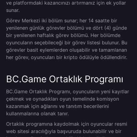
ve platformdaki kazancınızı artırmanız için ek yollar
sunar.
Görev Merkezi iki bölüm sunar; her 14 saatte bir
yenilenen günlük görevler bölümü ve dört (4) günde
bir yenilenen haftalık görev bölümü. Her bölümde
oyuncuların seçebileceği bir görev listesi bulunur. Bu
görevler basit eylemlerden oluşabilir ve tamamlanan
her görev, oyuncuları bir kripto ödülüyle ödüllendirir.
BC.Game Ortaklık Programı
BC.Game Ortaklık Programı, oyuncuların yeni kayıtlar
çekmek ve oynadıkları oyun temelinde komisyon
kazanmak için ağlarını ve tanıtım becerilerini
kullanmalarına olanak tanır.
Ortaklık programına kaydolmak için oyuncular resmi
web sitesi aracılığıyla başvuruda bulunabilir ve bir