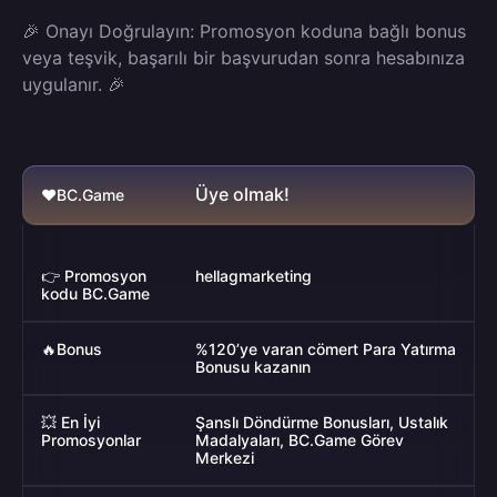
🎉 Onayı Doğrulayın: Promosyon koduna bağlı bonus
veya teşvik, başarılı bir başvurudan sonra hesabınıza
uygulanır. 🎉
Üye olmak!
❤️BC.Game
👉 Promosyon
hellagmarketing
kodu BC.Game
🔥Bonus
%120’ye varan cömert Para Yatırma
Bonusu kazanın
💥 En İyi
Şanslı Döndürme Bonusları, Ustalık
Promosyonlar
Madalyaları, BC.Game Görev
Merkezi