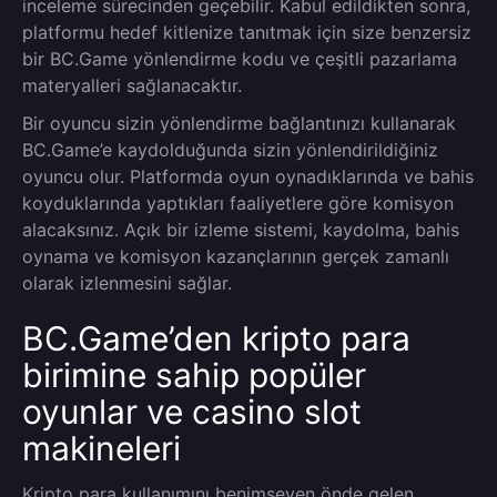
inceleme sürecinden geçebilir. Kabul edildikten sonra,
platformu hedef kitlenize tanıtmak için size benzersiz
bir BC.Game yönlendirme kodu ve çeşitli pazarlama
materyalleri sağlanacaktır.
Bir oyuncu sizin yönlendirme bağlantınızı kullanarak
BC.Game’e kaydolduğunda sizin yönlendirildiğiniz
oyuncu olur. Platformda oyun oynadıklarında ve bahis
koyduklarında yaptıkları faaliyetlere göre komisyon
alacaksınız. Açık bir izleme sistemi, kaydolma, bahis
oynama ve komisyon kazançlarının gerçek zamanlı
olarak izlenmesini sağlar.
BC.Game’den kripto para
birimine sahip popüler
oyunlar ve casino slot
makineleri
Kripto para kullanımını benimseyen önde gelen