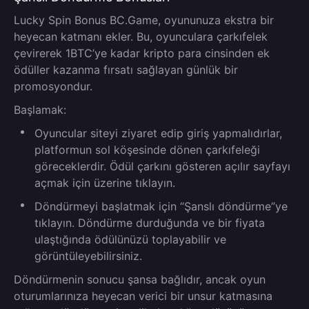
Lucky Spin Bonus BC.Game, oyununuza ekstra bir
heyecan katmanı ekler. Bu, oyunculara çarkıfelek
çevirerek 1BTC’ye kadar kripto para cinsinden ek
ödüller kazanma fırsatı sağlayan günlük bir
promosyondur.
Başlamak:
Oyuncular siteyi ziyaret edip giriş yapmalıdırlar,
platformun sol köşesinde dönen çarkıfeleği
göreceklerdir. Ödül çarkını gösteren açılır sayfayı
açmak için üzerine tıklayın.
Döndürmeyi başlatmak için “Şanslı döndürme”ye
tıklayın. Döndürme durduğunda ve bir fiyata
ulaştığında ödülünüzü toplayabilir ve
görüntüleyebilirsiniz.
Döndürmenin sonucu şansa bağlıdır, ancak oyun
oturumlarınıza heyecan verici bir unsur katmasına