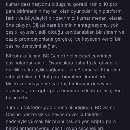
kumar destinasyonu olduğunu görebilirsiniz. Kripto
para birimlerinin hayranı olan oyuncular için platform,
farklı ve büyüleyici bir çevrimiçi kumar mekanı olarak
öne çıkıyor. Dijital para biriminin entegrasyonu, çok
çeşitli oyunlar, adil olduğu kanıtlanabilen bir sistem ve
cazip promosyonlarla gerçekçi ve heyecan verici bir
casino deneyimi sağlar.
Bitcoin kullanımı BC.Game’i geleneksel çevrimiçi
casinolardan ayırır. Oyunculara daha fazla güvenlik,
gizlilik ve kolaylık sağlamak için Bitcoin ve Ethereum
gibi iyi bilinen dijital para birimlerini kabul eder.
Merkezi olmayan ve çağdaş bir kumar deneyimi
arayanlar, bu kripto para birimi odaklı stratejiyi çekici
bulacaktır.
Tüm bu faktörler göz önüne alındığında, BC.Game
Casino benzersiz ve heyecan verici teklifleri
nedeniyle yüksek bir puanı hak ediyor. Kripto para
birimi entegrasyonu, çeşitli oyun seçenekleri,