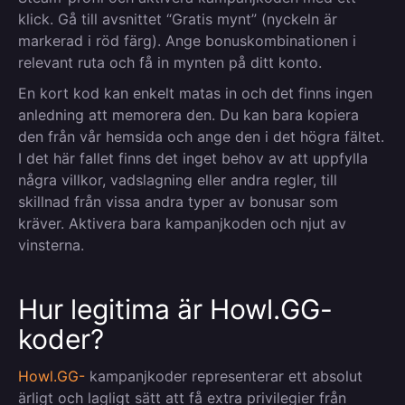
klick. Gå till avsnittet “Gratis mynt” (nyckeln är
markerad i röd färg). Ange bonuskombinationen i
relevant ruta och få in mynten på ditt konto.
En kort kod kan enkelt matas in och det finns ingen
anledning att memorera den. Du kan bara kopiera
den från vår hemsida och ange den i det högra fältet.
I det här fallet finns det inget behov av att uppfylla
några villkor, vadslagning eller andra regler, till
skillnad från vissa andra typer av bonusar som
kräver. Aktivera bara kampanjkoden och njut av
vinsterna.
Hur legitima är Howl.GG-
koder?
Howl.GG-
kampanjkoder representerar ett absolut
ärligt och lagligt sätt att få extra privilegier från