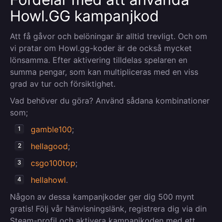
Howl.GG kampanjkod
Att få gåvor och belöningar är alltid trevligt. Och om
vi pratar om Howl.gg-koder är de också mycket
lönsamma. Efter aktivering tilldelas spelaren en
summa pengar, som kan multipliceras med en viss
grad av tur och försiktighet.
Vad behöver du göra? Använd sådana kombinationer
som;
gamble100
;
hellagood
;
csgo100top
;
hellahowl
.
Någon av dessa kampanjkoder ger dig 500 mynt
gratis! Följ vår hänvisningslänk, registrera dig via din
Steam-profil och aktivera kampanjkoden med ett