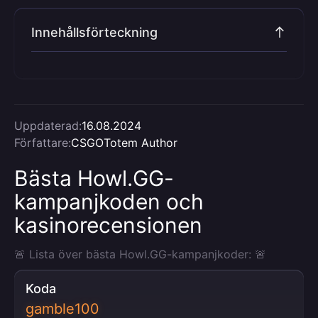
Innehållsförteckning
Uppdaterad:
16.08.2024
Författare:
CSGOTotem Author
Bästa Howl.GG-
kampanjkoden och
kasinorecensionen
🚨 Lista över bästa Howl.GG-kampanjkoder: 🚨
Koda
gamble100