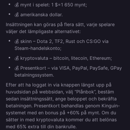
💰 mynt i spelet: 1 $=1 650 mynt;
💰 amerikanska dollar.
Insättningen kan göras på flera sätt, varje spelare
väljer det lämpligaste alternativet:
💰 skinn – Dota 2, TF2, Rust och CS:GO via
Steam-handelskonto;
💰 kryptovaluta – bitcoin, litecoin, Ethereum;
💰 Presentkort – via VISA, PayPal, PaySafe, GPay
betalningssystem.
Efter att ha loggat in via knappen längst upp på
huvudsidan på webbsidan, välj “Plånbok”, bestäm
sedan insättningssätt, ange beloppet och bekräfta
betalningen. Presentkort behandlas genom Kinguin-
systemet med en bonus på +60% på mynt. Om du
sätter in med kryptovaluta kommer du att belönas
med 65% extra till din bankrulle.