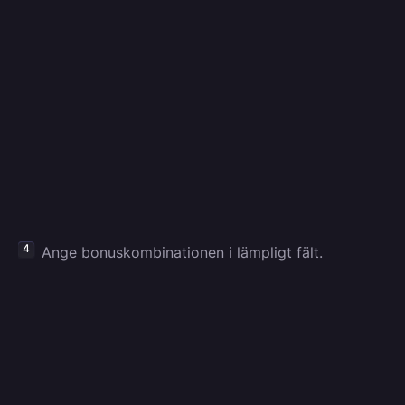
Ange bonuskombinationen i lämpligt fält.