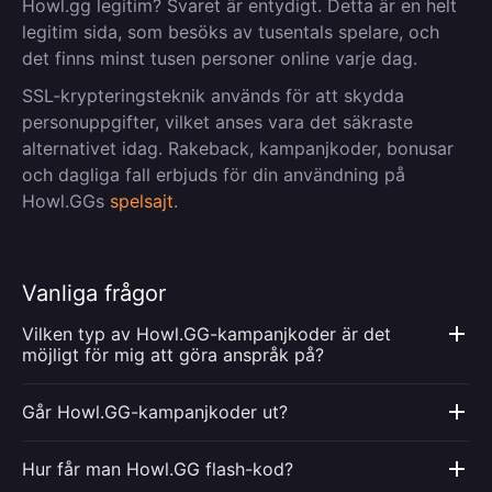
Howl.gg legitim? Svaret är entydigt. Detta är en helt
legitim sida, som besöks av tusentals spelare, och
det finns minst tusen personer online varje dag.
SSL-krypteringsteknik används för att skydda
personuppgifter, vilket anses vara det säkraste
alternativet idag. Rakeback, kampanjkoder, bonusar
och dagliga fall erbjuds för din användning på
Howl.GGs
spelsajt
.
Vanliga frågor
Vilken typ av Howl.GG-kampanjkoder är det
möjligt för mig att göra anspråk på?
Går Howl.GG-kampanjkoder ut?
Hur får man Howl.GG flash-kod?