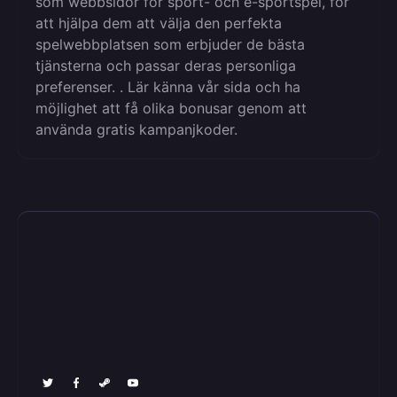
som webbsidor för sport- och e-sportspel, för
att hjälpa dem att välja den perfekta
spelwebbplatsen som erbjuder de bästa
tjänsterna och passar deras personliga
preferenser. . Lär känna vår sida och ha
möjlighet att få olika bonusar genom att
använda gratis kampanjkoder.