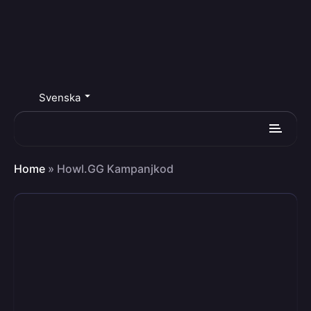
Svenska
Home
»
Howl.GG Kampanjkod