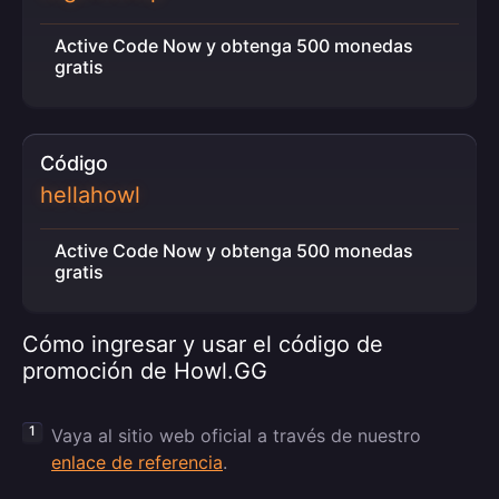
Active Code Now y obtenga 500 monedas
gratis
Código
hellahowl
Active Code Now y obtenga 500 monedas
gratis
Cómo ingresar y usar el código de
promoción de Howl.GG
Vaya al sitio web oficial a través de nuestro
enlace de referencia
.