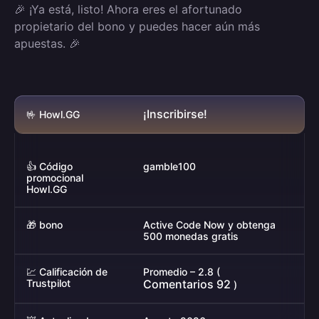
🎉 ¡Ya está, listo! Ahora eres el afortunado
propietario del bono y puedes hacer aún más
apuestas. 🎉
¡Inscribirse!
🤟 Howl.GG
👍 Código
gamble100
promocional
Howl.GG
🎁 bono
Active Code Now y obtenga
500 monedas gratis
💹 Calificación de
Promedio – 2.8 (
Trustpilot
Comentarios 92
)