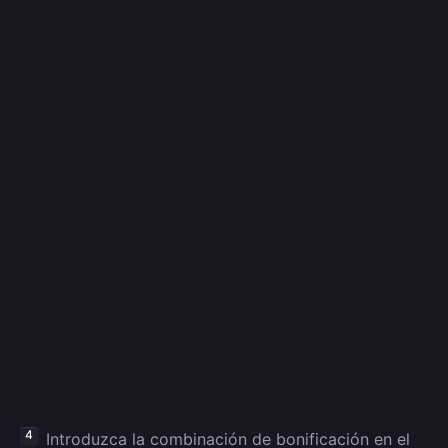
Introduzca la combinación de bonificación en el