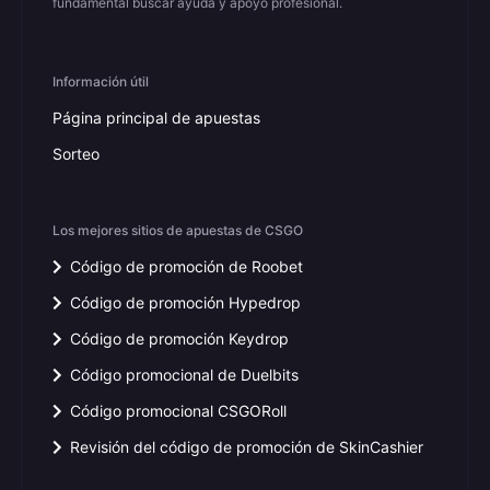
fundamental buscar ayuda y apoyo profesional.
Información útil
Página principal de apuestas
Sorteo
Los mejores sitios de apuestas de CSGO
Código de promoción de Roobet
Código de promoción Hypedrop
Código de promoción Keydrop
Código promocional de Duelbits
Código promocional CSGORoll
Revisión del código de promoción de SkinCashier