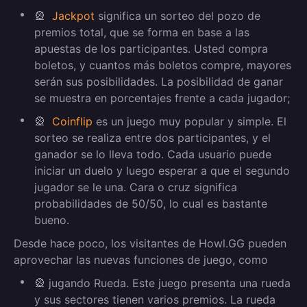
🎡
Jackpot
significa un sorteo del pozo de
premios total, que se forma en base a las
apuestas de los participantes. Usted compra
boletos, y cuantos más boletos compre, mayores
serán sus posibilidades. La posibilidad de ganar
se muestra en porcentajes frente a cada jugador;
🎡
Coinflip
es un juego muy popular y simple. El
sorteo se realiza entre dos participantes, y el
ganador se lo lleva todo. Cada usuario puede
iniciar un duelo y luego esperar a que el segundo
jugador se le una. Cara o cruz significa
probabilidades de 50/50, lo cual es bastante
bueno.
Desde hace poco, los visitantes de Howl.GG pueden
aprovechar las nuevas funciones de juego, como
🎡 jugando Rueda. Este juego presenta una rueda
y sus sectores tienen varios premios. La rueda