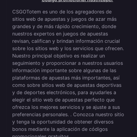
CSGOTotem es uno de los agregadores de
sitios web de apuestas y juegos de azar más
grandes y de más rápido crecimiento, donde
nuestros expertos en juegos de apuestas
revisan, califican y brindan información crucial
sobre los sitios web y los servicios que ofrecen.
Nuestro principal objetivo es realizar un
seguimiento y proporcionar a nuestros usuarios
información importante sobre algunas de las
plataformas de apuestas más importantes, así
como sobre sitios web de apuestas deportivas
y de deportes electrónicos, para ayudarles a
elegir el sitio web de apuestas perfecto que
ofrezca los mejores servicios y se ajuste a sus
preferencias personales. . Conozca nuestro sitio
y tenga la oportunidad de obtener diversos
bonos mediante la aplicación de códigos
promocionales gratuitos.