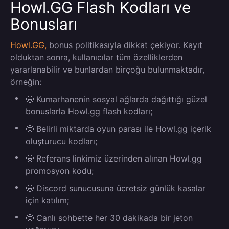
Howl.GG Flash Kodları ve
Bonusları
Howl.GG,
bonus politikasıyla dikkat çekiyor. Kayıt
olduktan sonra, kullanıcılar tüm özelliklerden
yararlanabilir ve bunlardan birçoğu bulunmaktadır,
örneğin:
🤩 Kumarhanenin sosyal ağlarda dağıttığı güzel
bonuslarla Howl.gg flash kodları;
🤩 Belirli miktarda oyun parası ile Howl.gg içerik
oluşturucu kodları;
🤩 Referans linkimiz üzerinden alınan Howl.gg
promosyon kodu;
🤩 Discord sunucusuna ücretsiz günlük kasalar
için katılım;
🤩 Canlı sohbette her 30 dakikada bir jeton