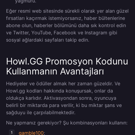
yağmuru.
Eğer resmi web sitesinde sürekli olarak yer alan güzel
fırsatları kaçırmak istemiyorsanız, haber bültenlerine
abone olun, haberler bölümünü daha sık kontrol edin
ve Twitter, YouTube, Facebook ve Instagram gibi
sosyal ağlardaki sayfaları takip edin.
Howl.GG Promosyon Kodunu
Kullanmanın Avantajları
Hediyeler ve ödüller almak her zaman güzeldir. Ve
Howl.gg kodları hakkında konuşursak, onlar da
oldukça karlıdır. Aktivasyondan sonra, oyuncuya
belirli bir miktarda para verilir, ki bu miktar şans ve
sağduyu ile çarpılabilmektedir.
Ne yapmanız gerekiyor? Şu kombinasyonları kullanın:
gamble100
;