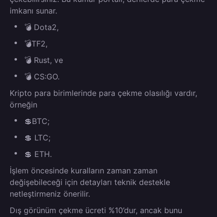
imkanı sunar.
💣 Dota2,
💣TF2,
💣 Rust, ve
💣 CS:GO.
Kripto para birimlerinde para çekme olasılığı vardır,
örneğin
💲BTC;
💲 LTC;
💲 ETH.
İşlem öncesinde kuralların zaman zaman
değişebileceği için detayları teknik destekle
netleştirmeniz önerilir.
Dış görünüm çekme ücreti %10’dur, ancak bunu