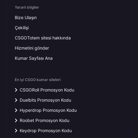
Yararlı bilgiler
Bize Ulaşın
Çekilişi
CSGOTotem sitesi hakkında
Hizmetini gönder
Kumar Sayfası Ana
En iyi CSGO kumar siteleri
CSGORoll Promosyon Kodu
Duelbits Promosyon Kodu
Hyperdrop Promosyon Kodu
Roobet Promosyon Kodu
Keydrop Promosyon Kodu