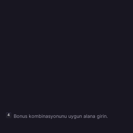
Bonus kombinasyonunu uygun alana girin.