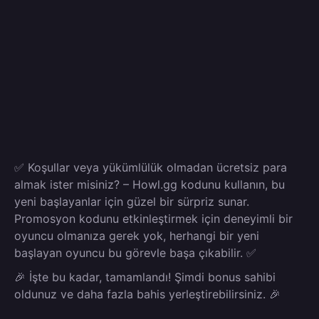
✅ Koşullar veya yükümlülük olmadan ücretsiz para
almak ister misiniz? – Howl.gg kodunu kullanın, bu
yeni başlayanlar için güzel bir sürpriz sunar.
Promosyon kodunu etkinleştirmek için deneyimli bir
oyuncu olmanıza gerek yok, herhangi bir yeni
başlayan oyuncu bu görevle başa çıkabilir. ✅
🎉 İşte bu kadar, tamamlandı! Şimdi bonus sahibi
oldunuz ve daha fazla bahis yerleştirebilirsiniz. 🎉