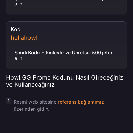
alın
Kod
hellahowl
Şimdi Kodu Etkinleştir ve Ücretsiz 500 jeton
alın
Howl.GG Promo Kodunu Nasıl Gireceğiniz
ve Kullanacağınız
Resmi web sitesine
referans bağlantımız
üzerinden gidin.