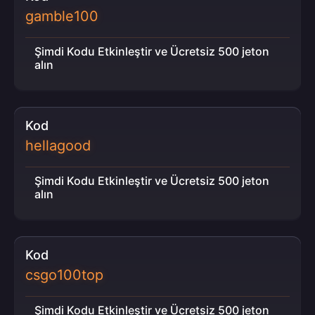
gamble100
Şimdi Kodu Etkinleştir ve Ücretsiz 500 jeton
alın
Kod
hellagood
Şimdi Kodu Etkinleştir ve Ücretsiz 500 jeton
alın
Kod
csgo100top
Şimdi Kodu Etkinleştir ve Ücretsiz 500 jeton