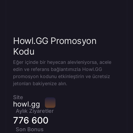
Howl.GG Promosyon
Kodu
Eğer içinde bir heyecan alevleniyorsa, acele
edin ve referans bağlantımızla Howl.GG
promosyon kodunu etkinleştirin ve ücretsiz
jetonları bakiyenize alın.
Site
howl.gg
Aylık Ziyaretler
776 600
Son Bonus