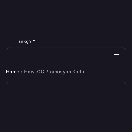
Türkçe
Home
»
Howl.GG Promosyon Kodu