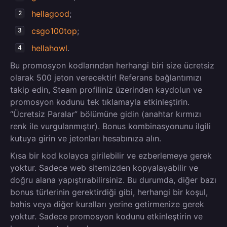
hellagood
;
csgo100top
;
hellahowl
.
Bu promosyon kodlarından herhangi biri size ücretsiz
olarak 500 jeton verecektir! Referans bağlantımızı
takip edin, Steam profiliniz üzerinden kaydolun ve
promosyon kodunu tek tıklamayla etkinleştirin.
“Ücretsiz Paralar” bölümüne gidin (anahtar kırmızı
renk ile vurgulanmıştır). Bonus kombinasyonunu ilgili
kutuya girin ve jetonları hesabınıza alın.
Kısa bir kod kolayca girilebilir ve ezberlemeye gerek
yoktur. Sadece web sitemizden kopyalayabilir ve
doğru alana yapıştırabilirsiniz. Bu durumda, diğer bazı
bonus türlerinin gerektirdiği gibi, herhangi bir koşul,
bahis veya diğer kuralları yerine getirmenize gerek
yoktur. Sadece promosyon kodunu etkinleştirin ve