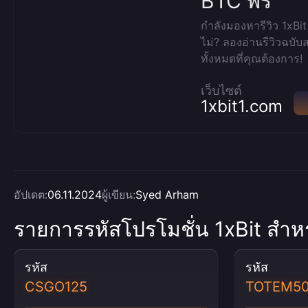
BTC ฟรี
กำลังมองหารีวิว 1xBit 
ไม่? ลองอ่านรีวิวฉบ
ทั้งหมดที่คุณต้องการ!
เว็บไซต์
1xbit1.com
อัปเดต:
06.11.2024
ผู้เขียน:
Syed Arham
รายการรหัสโปรโมชั่น 1xBit สำห
รหัส
รหัส
CSGO125
TOTEM5