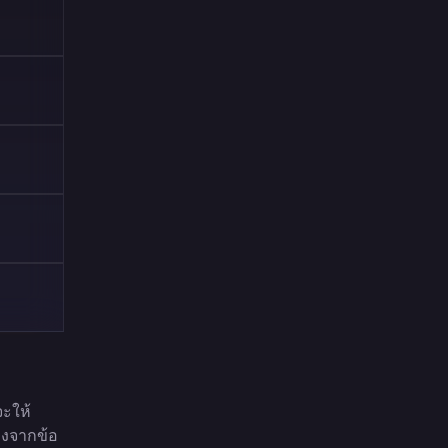
จะให้
่องจากข้อ