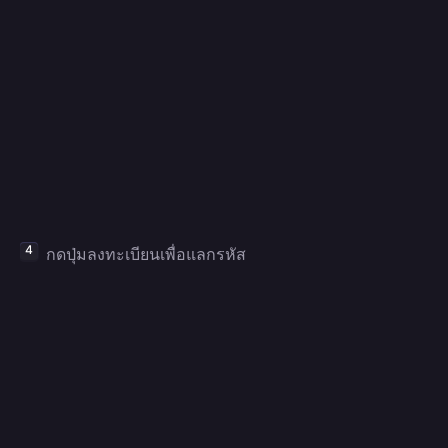
กดปุ่มลงทะเบียนเพื่อแลกรหัส