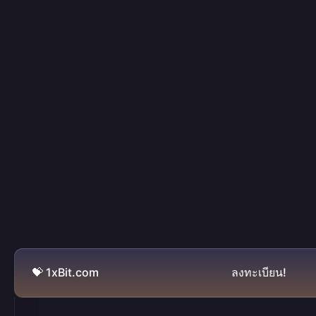
💝 1xBit.com
ลงทะเบียน!