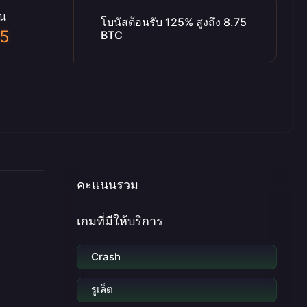
่น
โบนัสต้อนรับ 125% สูงถึง 8.75
5
BTC
คะแนนรวม
เกมที่มีให้บริการ
Crash
รูเล็ต