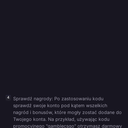
Sprawdź nagrody: Po zastosowaniu kodu
sprawdź swoje konto pod kątem wszelkich
nagród i bonusów, które mogły zostać dodane do
Twojego konta. Na przykład, używając kodu
promocyjnego "gamblecsgo" otrzymasz darmowy