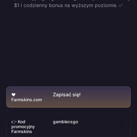
$1 i codzienny bonus na wyższym poziomie. ✅
Zapisać się!
❤️
Farmskins.com
👉 Kod
gamblecsgo
promocyjny
Farmskins