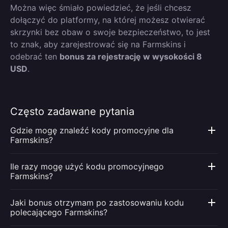
Można więc śmiało powiedzieć, że jeśli chcesz
dołączyć do platformy, na której możesz otwierać
skrzynki bez obaw o swoje bezpieczeństwo, to jest
to znak, aby zarejestrować się na Farmskins i
odebrać ten
bonus za rejestrację w wysokości 8
USD
.
Często zadawane pytania
Gdzie mogę znaleźć kody promocyjne dla
Farmskins?
Ile razy mogę użyć kodu promocyjnego
Farmskins?
Jaki bonus otrzymam po zastosowaniu kodu
polecającego Farmskins?