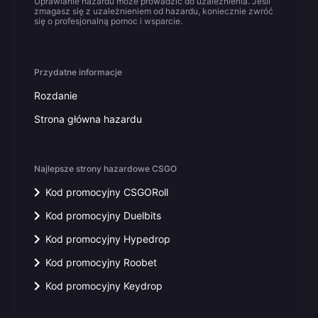
Uprawianie hazardu może prowadzić do uzależnienia. Jeśli
zmagasz się z uzależnieniem od hazardu, koniecznie zwróć
się o profesjonalną pomoc i wsparcie.
Przydatne informacje
Rozdanie
Strona główna hazardu
Najlepsze strony hazardowe CSGO
Kod promocyjny CSGORoll
Kod promocyjny Duelbits
Kod promocyjny Hypedrop
Kod promocyjny Roobet
Kod promocyjny Keydrop