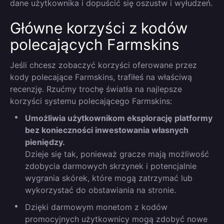
dane użytkownika i dopuścić się oszustw i wyłudzeń.
Główne korzyści z kodów
polecających Farmskins
Jeśli chcesz zobaczyć korzyści oferowane przez
kody polecające Farmskins, trafiłeś na właściwą
recenzję. Rzućmy trochę światła na najlepsze
korzyści systemu polecającego Farmskins:
Umożliwia użytkownikom eksplorację platformy
bez konieczności inwestowania własnych
pieniędzy.
Dzieje się tak, ponieważ gracze mają możliwość
zdobycia darmowych skrzynek i potencjalnie
wygrania skórek, które mogą zatrzymać lub
wykorzystać do obstawiania na stronie.
Dzięki darmowym monetom z kodów
promocyjnych użytkownicy mogą zdobyć nowe