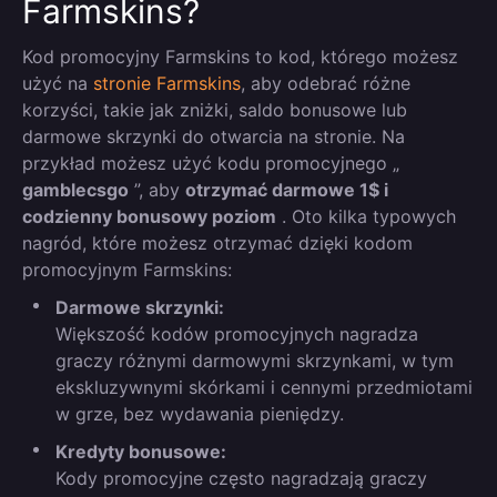
Farmskins?
Kod promocyjny Farmskins to kod, którego możesz
użyć na
stronie Farmskins
, aby odebrać różne
korzyści, takie jak zniżki, saldo bonusowe lub
darmowe skrzynki do otwarcia na stronie. Na
przykład możesz użyć kodu promocyjnego „
gamblecsgo
”, aby
otrzymać darmowe 1$ i
codzienny bonusowy poziom
. Oto kilka typowych
nagród, które możesz otrzymać dzięki kodom
promocyjnym Farmskins:
Darmowe skrzynki:
Większość kodów promocyjnych nagradza
graczy różnymi darmowymi skrzynkami, w tym
ekskluzywnymi skórkami i cennymi przedmiotami
w grze, bez wydawania pieniędzy.
Kredyty bonusowe:
Kody promocyjne często nagradzają graczy