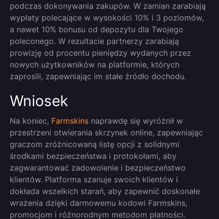
podczas dokonywania zakupów. W zamian zarabiają
wypłaty polecające w wysokości 10% i 3 poziomów,
a nawet 10% bonusu od depozytu dla Twojego
poleconego. W rezultacie partnerzy zarabiają
prowizję od procentu pieniędzy wydanych przez
nowych użytkowników na platformie, których
zaprosili, zapewniając im stałe źródło dochodu.
Wniosek
Na koniec,
Farmskins
naprawdę się wyróżnił w
przestrzeni otwierania skrzynek online, zapewniając
graczom zróżnicowaną listę opcji z solidnymi
środkami bezpieczeństwa i protokołami, aby
zagwarantować zadowolenie i bezpieczeństwo
klientów. Platforma szanuje swoich klientów i
dokłada wszelkich starań, aby zapewnić doskonałe
wrażenia dzięki darmowemu kodowi Farmskins,
promocjom i różnorodnym metodom płatności.