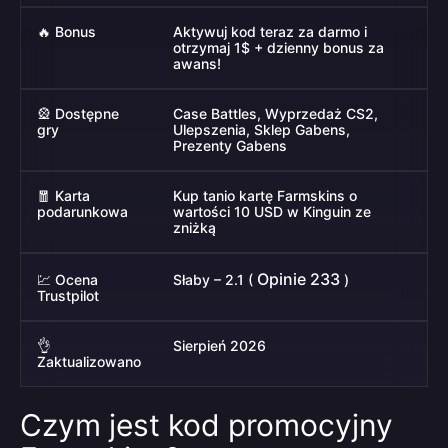
🔥 Bonus
Aktywuj kod teraz za darmo i
otrzymaj 1$ + dzienny bonus za
awans!
🎡 Dostępne
Case Battles, Wyprzedaż CS2,
gry
Ulepszenia, Sklep Gabens,
Prezenty Gabens
🧧 Karta
Kup tanio kartę Farmskins o
podarunkowa
wartości 10 USD w Kinguin ze
zniżką
Opinie 233
💹 Ocena
Słaby – 2.1 (
)
Trustpilot
👌
Sierpień 2026
Zaktualizowano
Czym jest kod promocyjny