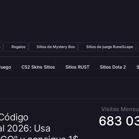
s
Regalos
Sitios de Mystery Box
Sitios de juego RuneScape
Juego
CS2 Skins Sitios
Sitios RUST
Sitios Dota 2
S
Visitas Mensu
Código
683 0
l 2026: Usa