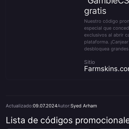
"GambleCS
gratis
Nuestro código prom
especial que conced
exclusivos al abrir c
plataforma. ¡Canjea
desbloquea grandes
Sitio
Farmskins.c
Actualizado:
09.07.2024
Autor:
Syed Arham
Lista de códigos promocional