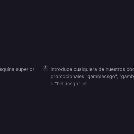
esquina superior
Introduce cualquiera de nuestros có
promocionales "gamblecsgo", "gamb
o "hellacsgo". ✅