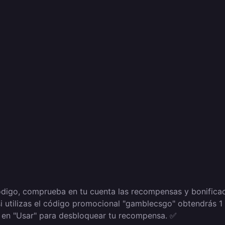
digo, comprueba en tu cuenta las recompensas y bonifica
si utilizas el código promocional "gamblecsgo" obtendrás 1 
ic en "Usar" para desbloquear tu recompensa. ✅