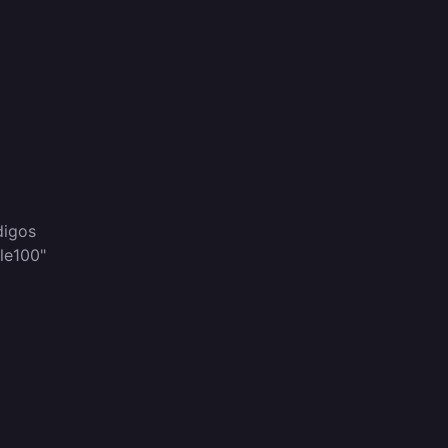
digos
le100"