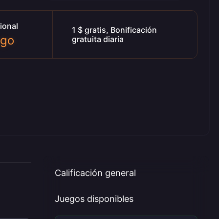
ional
1 $ gratis, Bonificación
sgo
gratuita diaria
Calificación general
Juegos disponibles