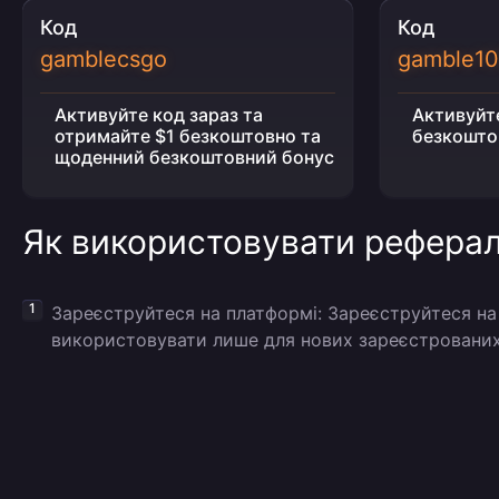
Код
Код
gamblecsgo
gamble1
Активуйте код зараз та
Активуйт
отримайте $1 безкоштовно та
безкошто
щоденний безкоштовний бонус
Як використовувати реферал
Зареєструйтеся на платформі: Зареєструйтеся на
використовувати лише для нових зареєстрованих