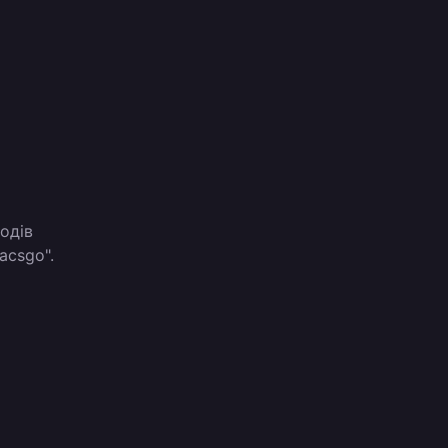
одів
acsgo".