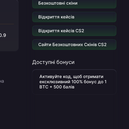
Безкоштовні скіни
Відкриття кейсів
Відкриття кейсів CS2
0.9
Сайти Безкоштовних Скінів CS2
Доступні бонуси
Активуйте код, щоб отримати
на
ексклюзивний 100% бонус до 1
BTC + 500 балів