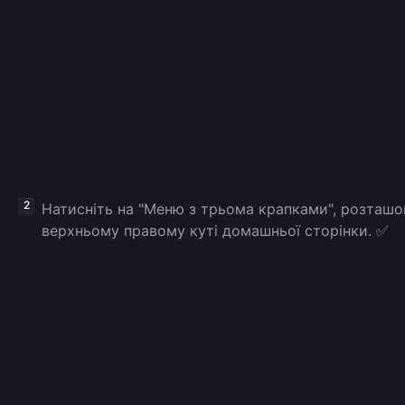
Натисніть на "Меню з трьома крапками", розташо
верхньому правому куті домашньої сторінки. ✅