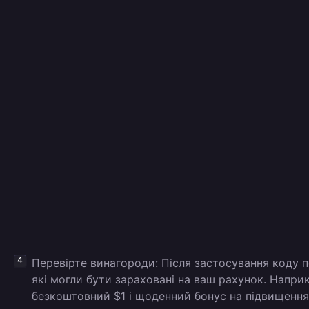
Перевірте винагороди: Після застосування коду пе
які могли бути зараховані на ваш рахунок. Напр
безкоштовний $1 і щоденний бонус на підвищення