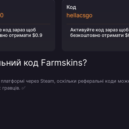
Код
00
hellacsgo
е код зараз щоб
Активуйте код зараз щоб
вно отримати $0.9
безкоштовно отримати $
ьний код Farmskins?
 платформі через Steam, оскільки реферальні коди мож
 гравців. ✅