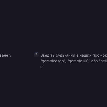
ване у
Введіть будь-який з наших промок
"gamblecsgo", "gamble100" або "hell
✅