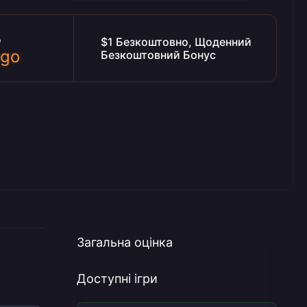
д
$1 Безкоштовно, Щоденний
sgo
Безкоштовний Бонус
Загальна оцінка
Доступні ігри