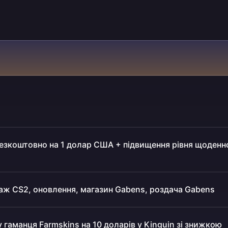
безкоштовно на 1 долар США + підвищення рівня щоденн
аж CS2, оновлення, магазин Gabens, роздача Gabens
 гаманця Farmskins на 10 доларів у Kinguin зі знижкою