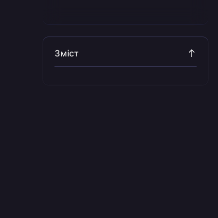
Зміст