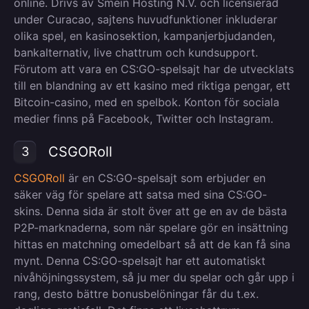
online. Drivs av Smein Hosting N.V. och licensierad
under Curacao, sajtens huvudfunktioner inkluderar
olika spel, en kasinosektion, kampanjerbjudanden,
bankalternativ, live chattrum och kundsupport.
Förutom att vara en CS:GO-spelsajt har de utvecklats
till en blandning av ett kasino med riktiga pengar, ett
Bitcoin-casino, med en spelbok. Konton för sociala
medier finns på Facebook, Twitter och Instagram.
CSGORoll
3
CSGORoll
är en CS:GO-spelsajt som erbjuder en
säker väg för spelare att satsa med sina CS:GO-
skins. Denna sida är stolt över att ge en av de bästa
P2P-marknaderna, som när spelare gör en insättning
hittas en matchning omedelbart så att de kan få sina
mynt. Denna CS:GO-spelsajt har ett automatiskt
nivåhöjningssystem, så ju mer du spelar och går upp i
rang, desto bättre bonusbelöningar får du t.ex.