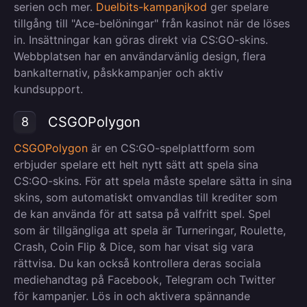
serien och mer.
Duelbits-kampanjkod
ger spelare
tillgång till "Ace-belöningar" från kasinot när de löses
in. Insättningar kan göras direkt via CS:GO-skins.
Webbplatsen har en användarvänlig design, flera
bankalternativ, påskkampanjer och aktiv
kundsupport.
CSGOPolygon
8
CSGOPolygon
är en CS:GO-spelplattform som
erbjuder spelare ett helt nytt sätt att spela sina
CS:GO-skins. För att spela måste spelare sätta in sina
skins, som automatiskt omvandlas till krediter som
de kan använda för att satsa på valfritt spel. Spel
som är tillgängliga att spela är Turneringar, Roulette,
Crash, Coin Flip & Dice, som har visat sig vara
rättvisa. Du kan också kontrollera deras sociala
mediehandtag på Facebook, Telegram och Twitter
för kampanjer. Lös in och aktivera spännande