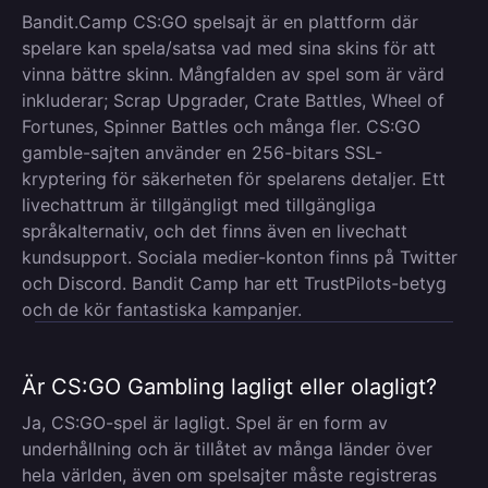
Bandit.Camp CS:GO spelsajt är en plattform där
spelare kan spela/satsa vad med sina skins för att
vinna bättre skinn. Mångfalden av spel som är värd
inkluderar; Scrap Upgrader, Crate Battles, Wheel of
Fortunes, Spinner Battles och många fler. CS:GO
gamble-sajten använder en 256-bitars SSL-
kryptering för säkerheten för spelarens detaljer. Ett
livechattrum är tillgängligt med tillgängliga
språkalternativ, och det finns även en livechatt
kundsupport. Sociala medier-konton finns på Twitter
och Discord. Bandit Camp har ett TrustPilots-betyg
och de kör fantastiska kampanjer.
Är CS:GO Gambling lagligt eller olagligt?
Ja, CS:GO-spel är lagligt. Spel är en form av
underhållning och är tillåtet av många länder över
hela världen, även om spelsajter måste registreras