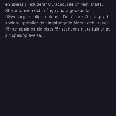
en spelsajt inkluderar Curacao, Isle of Man, Malta,
Storbritannien och många andra godkända
tillsynsorgan enligt regionen. Det är också viktigt att
spelare uppfyller den lagstadgade åldern och kraven
för att spela på sin plats för att kunna njuta fullt ut av
sin spelupplevelse.