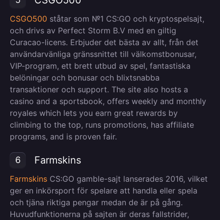
CSGO500
CSGO500
ståtar som №1 CS:GO och kryptospelsajt,
och drivs av Perfect Storm B.V med en giltig
Curacao-licens. Erbjuder det bästa av allt, från det
användarvänliga gränssnittet till välkomstbonusar,
VIP-program, ett brett utbud av spel, fantastiska
belöningar och bonusar och blixtsnabba
transaktioner och support. The site also hosts a
casino and a sportsbook, offers weekly and monthly
royales which lets you earn great rewards by
climbing to the top, runs promotions, has affiliate
programs, and is proven fair.
Farmskins
6
Farmskins
CS:GO gamble-sajt lanserades 2016, vilket
ger en inkörsport för spelare att handla eller spela
och tjäna riktiga pengar medan de är på gång.
Huvudfunktionerna på sajten är deras fallstrider,