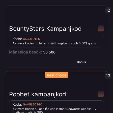
12
BountyStars Kampanjkod
Koda:
CSGOTOTEM
Aktivera koden nu för en insättningsbonus och 0,50$ gratis
Månatliga besök:
50 500
Bonus
Best choice
13
Roobet kampanjkod
Koda:
GAMBLECSGO
Aktivera koden nu och lås upp Instant RooWards Access + 70
gratissnurr värda $80