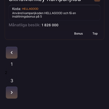
Koda:
HELLAGOOD
Använd kampanjkoden HELLAGOOD och få en
insättningsbonus på 5
Månatliga besök:
1 826 000
Bonus
Top
1
2
3