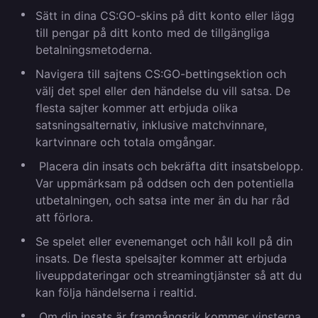
Sätt in dina CS:GO-skins på ditt konto eller lägg
till pengar på ditt konto med de tillgängliga
betalningsmetoderna.
Navigera till sajtens CS:GO-bettingsektion och
välj det spel eller den händelse du vill satsa. De
flesta sajter kommer att erbjuda olika
satsningsalternativ, inklusive matchvinnare,
kartvinnare och totala omgångar.
Placera din insats och bekräfta ditt insatsbelopp.
Var uppmärksam på oddsen och den potentiella
utbetalningen, och satsa inte mer än du har råd
att förlora.
Se spelet eller evenemanget och håll koll på din
insats. De flesta spelsajter kommer att erbjuda
liveuppdateringar och streamingtjänster så att du
kan följa händelserna i realtid.
Om din insats är framgångsrik kommer vinsterna